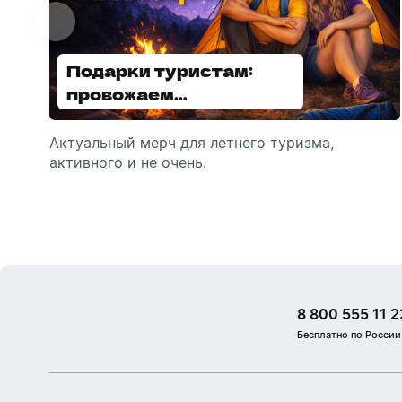
Подарки туристам:
Диспенсеры для мыла:
провожаем
выбираем модель
сотрудников в отпуск!
Актуальный мерч для летнего туризма,
Обзор автоматических диспенсеров для
активного и не очень.
мыла, которые идеально подходят для
брендирования.
8 800 555 11 2
Бесплатно по России