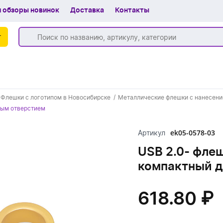
 обзоры новинок
Доставка
Контакты
г
Бренды
Флешки с логотипом в Новосибирске
Металлические флешки с нанесени
Частые вопросы
глым отверстием
Шоу-рум
ek05-0578-03
Артикул
О компании
USB 2.0- флеш
компактный д
Вакансии
Доставка
618.80 ₽
+7 (383) 255-55-05