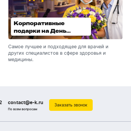
Корпоративные
Увлажнители воздуха -
подарки на День
отличный подарок
медицинского
зимой
работника
Самое лучшее и подходящее для врачей и
Разбираемся, как подарить увлажнитель
других специалистов в сфере здоровья и
воздуха, чтобы он идеально подошел к
медицины.
помещению.
2
contact@e-k.ru
Заказать звонок
По всем вопросам