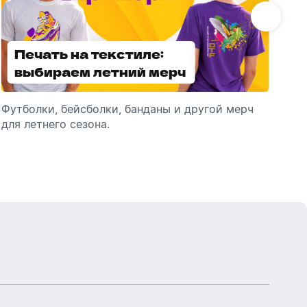
Бутылки детские
Стикеры
Вязанная одежда
Детские наборы и подарки
Печать на текстиле:
Выбираем
Новогодняя упаковка
Мерч Союзмультфильм
выбираем летний мерч
брендированные
Новогодняя посуда
зонты
Футболки, бейсболки, банданы и другой мерч
Выбираем зонты для корпоративного
Пр
для летнего сезона.
подарка: разбираем разновидности и важные
ме
технические характеристики.