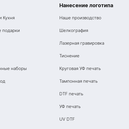
Нанесение логотипа
и Кухня
Наше производство
е подарки
Шелкография
Лазерная гравировка
Тиснение
чные наборы
Круговая УФ печать
год
Тампонная печать
DTF печать
УФ печать
UV DTF