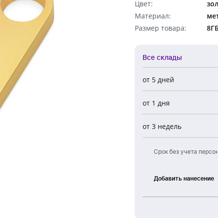
Цвет:
зо
Обратный звонок
Материал:
ме
Размер товара:
8Г
Все склады
от 5 дней
Все склады
от 1 дня
Центральный
Новосибирск
от 3 недель
Европа
Срок без учета персо
Добавить нанесение
Лазерная
гравировка