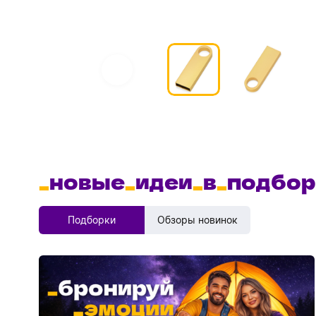
_
новые
_
идеи
_
в
_
подбор
Подборки
Обзоры новинок