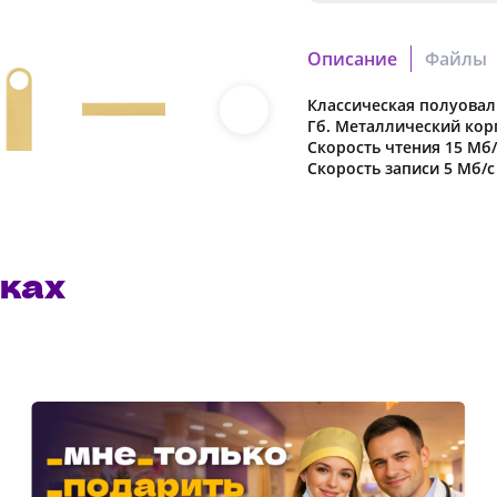
Описание
Файлы
Классическая полуова
e1c50dabdcc8dae3.cdr
Полиэтиленовый пакет
Гб. Металлический корп
Скачать файл
Скорость чтения 15 Мб/
Скорость записи 5 Мб/с
93fb9962df950c8f.pdf
Скачать файл
ках
Наша компания о
в характеристики
предварительног