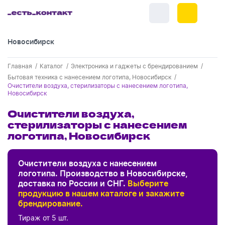
Новосибирск
+7 (383) 255-55-05
Главная
Каталог
Электроника и гаджеты с брендированием
Новинки
Бытовая техника с нанесением логотипа, Новосибирск
Очистители воздуха, стерилизаторы с нанесением логотипа,
Обратный звонок
Новосибирск
Новинки одежды
Праздники
Очистители воздуха,
Контакты
Новинки ручек
23 февраля
стерилизаторы с нанесением
Одежда
Каталог
Цвет
логотипа, Новосибирск
Новинки Электроники
8 марта
Одежда - новинки
Ручки
Портфолио
Новинки посуды
День влюбленных - 14 февраля
Бренд
Очистители воздуха с нанесением
белый
Футболки
Ручки - новинки
Нанесение логотипа
логотипа. Производство в Новосибирске,
Электроника
Новинки для отдыха
доставка по России и СНГ.
Выберите
серый
Мужские футболки
Хиты
Пластиковые ручки
Сначала дешевые
Поло
продукцию в нашем каталоге и закажите
Подборки и обзоры новинок
Электроника - новинки
Rombica
Посуда и Кухня
Новинки для дома
Сначала дорогие
Новинки
брендирование.
коричневый
Женские футболки
Металлические ручки
Мужское поло
Кепки и бейсболки
Спецпредложения
Склад НСК
XD Xclusive
Аккумуляторы
Тираж от 5 шт.
Посуда и кухня новинки
Новинки ежедневников и блокнотов
черный
Отдых
Центральный