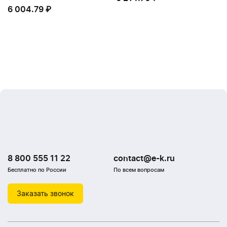
Стерилизатор с быстрой
Стерилизатор Sterilizer X1
беспроводной зарядкой Sterilizer
6 004.79 ₽
Pro
6 214.70 ₽
6 004.79 ₽
8 800 555 11 22
contact@e-k.ru
Бесплатно по России
По всем вопросам
Заказать звонок