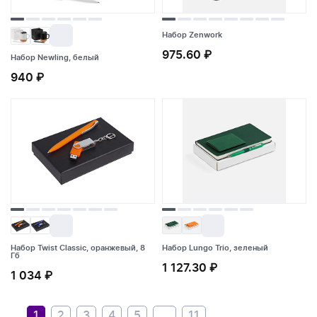
Набор Zenwork
975.60 ₽
Набор Newling, белый
Набор Newling, белый
Набор Zenwork
940 ₽
940 ₽
975.60 ₽
Набор Twist Classic, оранжевый, 8
Набор Lungo Trio, зеленый
Гб
Набор Twist Classic, оранжевый, 8
1 127.30 ₽
Набор Lungo Trio, зеленый
1 034 ₽
Гб
1 127.30 ₽
1 034 ₽
1
2
3
4
5
...
11