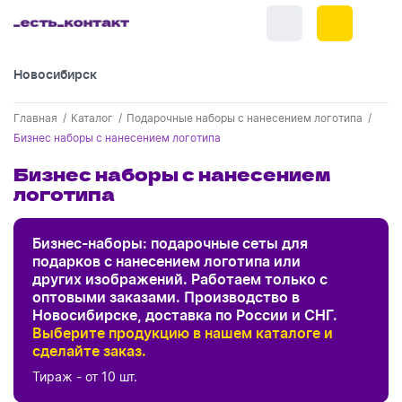
Новосибирск
+7 (383) 255-55-05
Главная
Каталог
Подарочные наборы с нанесением логотипа
Новинки
Бизнес наборы с нанесением логотипа
Обратный звонок
Новинки одежды
Бизнес наборы с нанесением
Праздники
логотипа
Контакты
Новинки ручек
23 февраля
Одежда
Каталог
Цвет
Бизнес-наборы: подарочные сеты для
Новинки Электроники
8 марта
Одежда - новинки
подарков с нанесением логотипа или
Ручки
Портфолио
других изображений. Работаем только с
Новинки посуды
День влюбленных - 14 февраля
Бренд
оптовыми заказами. Производство в
белый
Футболки
Ручки - новинки
Нанесение логотипа
Электроника
Новосибирске, доставка по России и СНГ.
Новинки для отдыха
фиолетовый
Выберите продукцию в нашем каталоге и
Мужские футболки
Хиты
Пластиковые ручки
Сначала дешевые
Поло
Подборки и обзоры новинок
Электроника - новинки
сделайте заказ.
Evolt
Посуда и Кухня
Новинки для дома
Сначала дорогие
Новинки
синий
Женские футболки
Тираж - от 10 шт.
Металлические ручки
Мужское поло
Кепки и бейсболки
Спецпредложения
Склад НСК
Lettertone
Аккумуляторы
Посуда и кухня новинки
Новинки ежедневников и блокнотов
серый
Отдых
Центральный