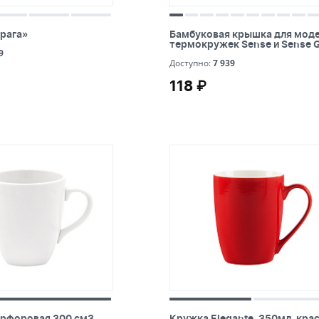
рага»
Бамбуковая крышка для мод
рага»
Бамбуковая крышка для мод
термокружек Sense и Sense
термокружек Sense и Sense
9
9
7 939
Доступно:
7 939
118 ₽
118 ₽
рфоровая 300 см3 фьюжн
Кружка Elegante, 350мл, кра
рфоровая 300 см3
Кружка Elegante, 350мл, кра