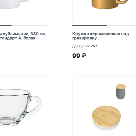
голубой
бордовый
бирюзовый
 сублимации, 330 мл, d=82
Кружка керамическая под гр
 сублимации, 330 мл,
Кружка керамическая под
рт А, белая
тандарт А, белая
гравировку
бежевый
267
Доступно:
267
99 ₽
черный
99 ₽
фуксия
прозрачный
разноцветый