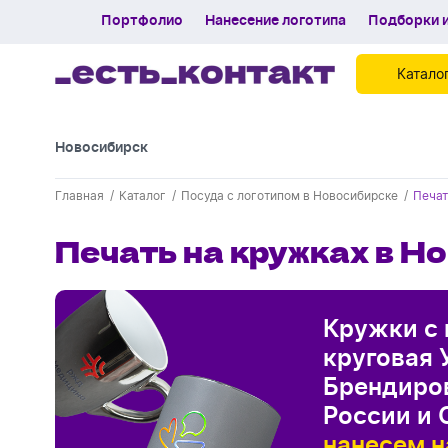
Портфолио
Нанесение логотипа
Подборки и
Катало
Новосибирск
Контакты
Главная
Каталог
Посуда с логотипом в Новосибирске
Печат
Каталог
Печать на кружках в Н
Портфолио
Нанесение логотипа
Кружки с 
Подборки и обзоры новинок
круговая 
Спецпредложения
Брендиров
России и 
Блог
нанесем н