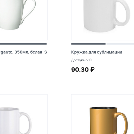
синий
Portobell
серый
Regent
серебристый
SOFTOU
розовый
Tour de G
оранжевый
Vinga
gante, 350мл, белая-S
Кружка для сублимации
gante, 350мл, белая-S
Кружка для сублимации
оливковый
Waterline
0
Доступно:
0
90.30 ₽
90.30 ₽
натуральный
YoonY
красный
коричневый
золотистый
зеленый
желтый