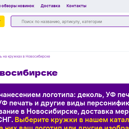
 обзоры новинок
Доставка
Контакты
г
Бренды
ь на кружках в Новосибирске
Частые вопросы
овосибирске
Шоу-рум
О компании
нанесением логотипа: деколь, УФ печ
Вакансии
УФ печать и другие виды персонифи
Доставка
ание в Новосибирске, доставка мер
СНГ.
Выберите кружки в нашем катал
+7 (383) 255-55-05
а них ваш логотип или другие изобр