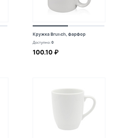
Бутылки детские
Стикеры
Вязанная одежда
Детские наборы и подарки
Новогодняя упаковка
Мерч Союзмультфильм
авировку
Кружка Brunch, фарфор
Кружка Brunch, фарфор
Новогодняя посуда
0
Доступно:
0
100.10 ₽
100.10 ₽