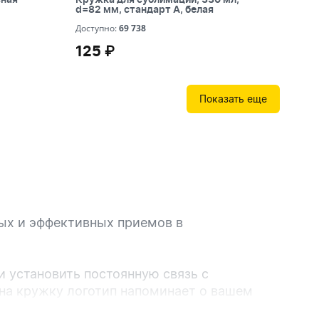
мм, стандарт А, белая
d=82 мм, стандарт А, белая
69 738
Доступно:
69 738
125 ₽
125 ₽
Показать еще
ных и эффективных приемов в
и установить постоянную связь с
ту клиента делается бесплатно);
 на кружку логотип напоминает о вашем