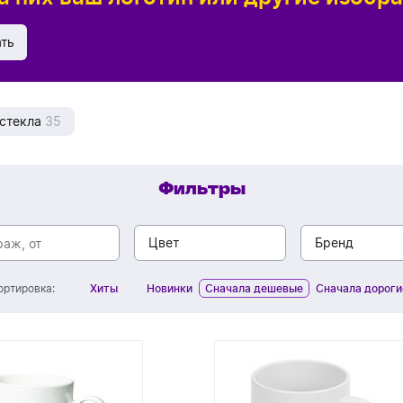
Обратный звонок
ать
 стекла
35
Фильтры
Цвет
Бренд
Хиты
Новинки
Сначала дешевые
Сначала дороги
ортировка:
белый
Altavolo
хаки
Eat&Bite
фиолетовый
Eat&Bite 