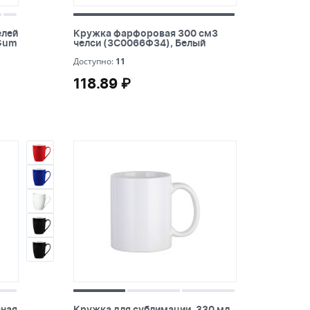
елей
Кружка фарфоровая 300 см3 челси
елей
Кружка фарфоровая 300 см3
 Gum
(3С0066Ф34), Белый
 Gum
челси (3С0066Ф34), Белый
11
Доступно:
11
118.89 ₽
118.89 ₽
сная
Кружка для сублимации, 330 мл, d=82
сная
Кружка для сублимации, 330 мл,