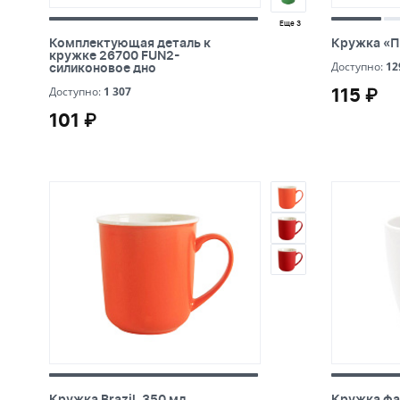
Еще 3
Комплектующая деталь к
Кружка «П
Комплектующая деталь к
Кружка «П
кружке 26700 FUN2-
кружке 26700 FUN2-
12
силиконовое дно
Доступно:
12
силиконовое дно
1 307
115 ₽
Доступно:
1 307
115 ₽
101 ₽
101 ₽
Кружка Brazil, 350 мл,
Кружка фа
Кружка Brazil, 350 мл,
Кружка фа