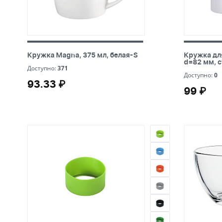
Кружка Magna, 375 мл, белая-S
Кружка для
Кружка Magna, 375 мл, белая-S
Кружка для
мм, станда
d=82 мм, с
371
Доступно:
371
0
Доступно:
0
93.33 ₽
93.33 ₽
99 ₽
99 ₽