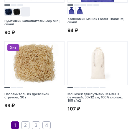
Холщовый мешок Foster Thank, M,
Бумажный наполнитель Chip Mini,
Бумажный наполнитель Chip Mini,
Холщовый мешок Foster Thank, M,
синий
синий
синий
синий
94 ₽
90 ₽
90 ₽
94 ₽
Хит
Хит
Наполнитель из древесной
Мешочек для бутылки MARCEX,
стружки, 30 г
бежевый, 33x12 см, 100% хлопок,
105 г/м2
Наполнитель из древесной
Мешочек для бутылки MARCEX,
99 ₽
стружки, 30 г
бежевый, 33x12 см, 100% хлопок,
107 ₽
105 г/м2
99 ₽
107 ₽
1
2
3
4