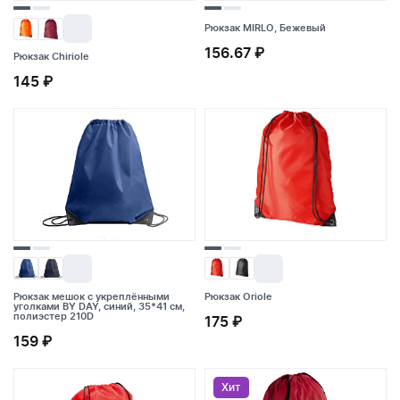
Рюкзак MIRLO, Бежевый
156.67 ₽
Рюкзак Chiriole
Рюкзак MIRLO, Бежевый
145 ₽
Рюкзак Chiriole
156.67 ₽
145 ₽
Рюкзак мешок с укреплёнными
Рюкзак Oriole
уголками BY DAY, синий, 35*41 см,
полиэстер 210D
Рюкзак мешок с укреплёнными
175 ₽
Рюкзак Oriole
уголками BY DAY, синий, 35*41 см,
159 ₽
полиэстер 210D
175 ₽
159 ₽
Хит
Хит