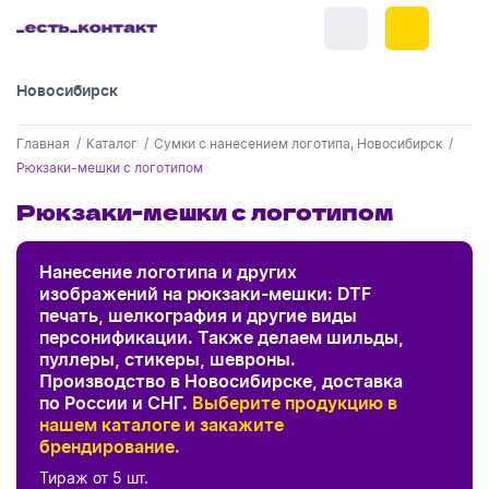
Новосибирск
+7 (383) 255-55-05
Главная
Каталог
Сумки с нанесением логотипа, Новосибирск
Новинки
Рюкзаки-мешки с логотипом
Обратный звонок
Новинки одежды
Рюкзаки-мешки с логотипом
Праздники
Контакты
Новинки ручек
23 февраля
Одежда
Нанесение логотипа и других
Каталог
Цвет
изображений на рюкзаки-мешки: DTF
Новинки Электроники
8 марта
Одежда - новинки
печать, шелкография и другие виды
Ручки
Портфолио
персонификации. Также делаем шильды,
Новинки посуды
День влюбленных - 14 февраля
Бренд
пуллеры, стикеры, шевроны.
белый
Футболки
Ручки - новинки
Нанесение логотипа
Электроника
Производство в Новосибирске, доставка
Новинки для отдыха
по России и СНГ.
Выберите продукцию в
хаки
Мужские футболки
Хиты
Пластиковые ручки
Сначала дешевые
Поло
Подборки и обзоры новинок
Электроника - новинки
нашем каталоге и закажите
Sol's
Посуда и Кухня
Новинки для дома
Сначала дорогие
Новинки
фиолетовый
брендирование.
Женские футболки
Металлические ручки
Мужское поло
Кепки и бейсболки
Спецпредложения
Склад НСК
STAN
Аккумуляторы
Посуда и кухня новинки
Тираж от 5 шт.
Новинки ежедневников и блокнотов
синий
Отдых
Центральный