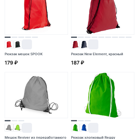
Рюкзак мешок SPOOK
Рюкзак New Element, красный
179 ₽
Рюкзак мешок SPOOK
187 ₽
Рюкзак New Element, красный
179 ₽
187 ₽
Мешок Reviver из переработанного
Рюкзак хлопковый Reggy
Рюкзак хлопковый Reggy