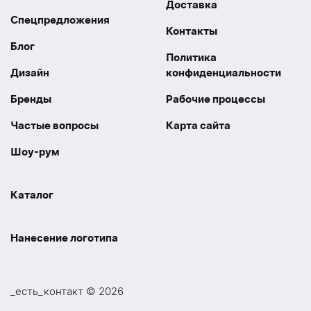
Доставка
Спецпредложения
Контакты
Блог
Политика
Дизайн
конфиденциальности
Бренды
Рабочие процессы
Частые вопросы
Карта сайта
Шоу-рум
Каталог
Праздники
Упаковка
Нанесение логотипа
Электроника
Новинки
Наше производство
УФ печать
Отдых
Одежда
_есть_контакт © 2026
Шелкография
UV DTF