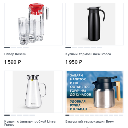
1 490 ₽
1 498 ₽
Набор Kosem
Кувшин-термос Linea Brocca
1 590 ₽
1 950 ₽
Набор Kosem
Кувшин-термос Linea Brocca
1 590 ₽
1 950 ₽
Кувшин с фильтр-пробкой Linea
Вакуумный термокувшин Brew
Franco