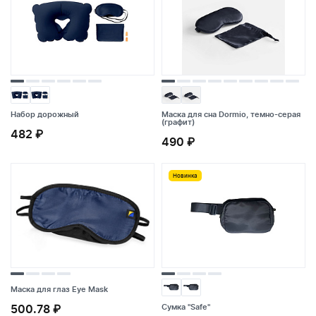
Набор дорожный
Маска для сна Dormio, темно-серая
Набор дорожный
Маска для сна Dormio, темно-серая
(графит)
(графит)
482 ₽
482 ₽
490 ₽
490 ₽
Новинка
Новинка
Маска для глаз Eye Mask
500.78 ₽
Сумка "Safe"
Маска для глаз Eye Mask
Сумка "Safe"