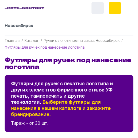
Новосибирск
+7 (383) 255-55-05
Главная
Каталог
Ручки с логотипом на заказ, Новосибирск
Новинки
Футляры для ручек под нанесение логотипа
Обратный звонок
Новинки одежды
Футляры для ручек под нанесение
Праздники
логотипа
Контакты
Новинки ручек
23 февраля
Одежда
Каталог
Цвет
Футляры для ручек с печатью логотипа и
Новинки Электроники
8 марта
Одежда - новинки
других элементов фирменного стиля: УФ
Ручки
Портфолио
печать, тампопечать и другие
Новинки посуды
День влюбленных - 14 февраля
Бренд
технологии.
Выберите футляры для
белый
Футболки
Ручки - новинки
Нанесение логотипа
Электроника
нанесения в нашем каталоге и закажите
Новинки для отдыха
фиолетовый
брендирование.
Мужские футболки
Хиты
Пластиковые ручки
Сначала дешевые
Поло
Подборки и обзоры новинок
Электроника - новинки
B1
Посуда и Кухня
Новинки для дома
Сначала дорогие
Новинки
Тираж - от 30 шт.
синий
Женские футболки
Металлические ручки
Мужское поло
Кепки и бейсболки
Спецпредложения
Склад НСК
CPen
Аккумуляторы
Посуда и кухня новинки
Новинки ежедневников и блокнотов
серый
Отдых
Центральный