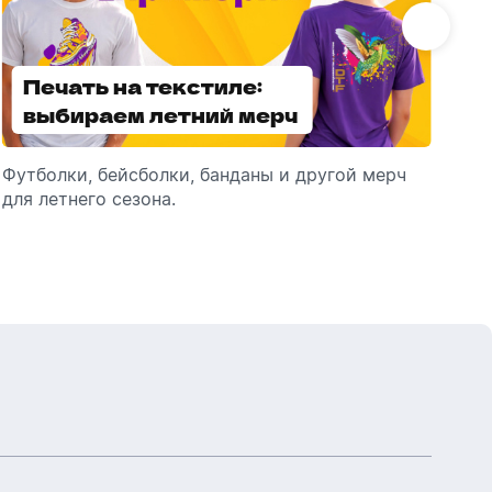
Бутылки детские
Стикеры
Вязанная одежда
Детские наборы и подарки
Печать на текстиле:
Выбираем
Новогодняя упаковка
Мерч Союзмультфильм
выбираем летний мерч
брендированные
Новогодняя посуда
зонты
Футболки, бейсболки, банданы и другой мерч
Выбираем зонты для корпоративного
Пр
для летнего сезона.
подарка: разбираем разновидности и важные
ме
технические характеристики.