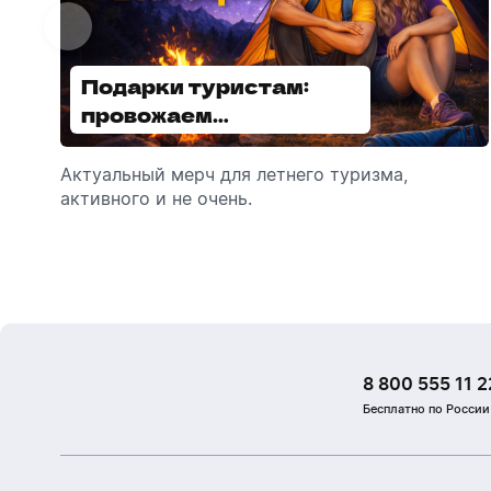
Подарки туристам:
Диспенсеры для мыла:
провожаем
выбираем модель
сотрудников в отпуск!
Актуальный мерч для летнего туризма,
Обзор автоматических диспенсеров для
активного и не очень.
мыла, которые идеально подходят для
брендирования.
8 800 555 11 2
Бесплатно по России