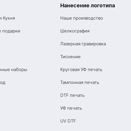
Нанесение логотипа
и Кухня
Наше производство
е подарки
Шелкография
Лазерная гравировка
Тиснение
чные наборы
Круговая УФ печать
год
Тампонная печать
DTF печать
УФ печать
UV DTF