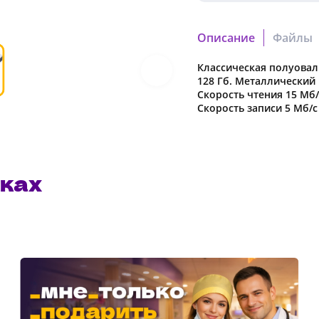
Описание
Файлы
Классическая полуова
bb335d037306aae2.cdr
Полиэтиленовый пакет
128 Гб. Металлический 
Скачать файл
Скорость чтения 15 Мб/
Скорость записи 5 Мб/с
f2458fe3a248d92a.pdf
Скачать файл
ках
Наша компания о
в характеристики
предварительног