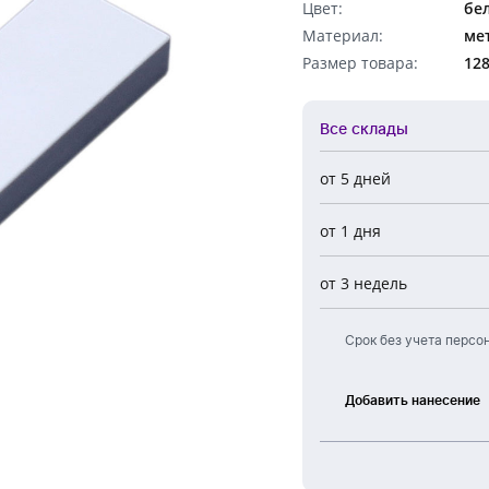
Цвет:
бе
Обратный звонок
Материал:
ме
Размер товара:
12
Все склады
от 5 дней
Все склады
от 1 дня
Центральный
Новосибирск
от 3 недель
Европа
Срок без учета персо
Добавить нанесение
Лазерная
гравировка