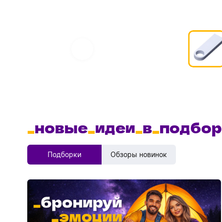
_
новые
_
идеи
_
в
_
подбор
Подборки
Обзоры новинок