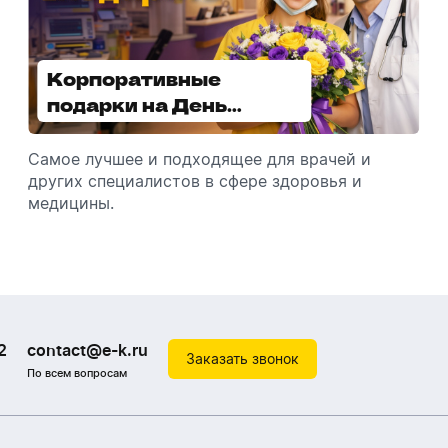
Корпоративные
Увлажнители воздуха -
подарки на День
отличный подарок
медицинского
зимой
работника
Самое лучшее и подходящее для врачей и
Разбираемся, как подарить увлажнитель
других специалистов в сфере здоровья и
воздуха, чтобы он идеально подошел к
медицины.
помещению.
2
contact@e-k.ru
Заказать звонок
По всем вопросам