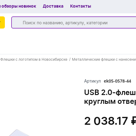
 обзоры новинок
Доставка
Контакты
г
Бренды
Флешки с логотипом в Новосибирске
Металлические флешки с нанесени
Частые вопросы
Шоу-рум
ek05-0578-44
Артикул
О компании
USB 2.0-флешк
круглым отве
Вакансии
Доставка
2 038.17 
+7 (383) 255-55-05