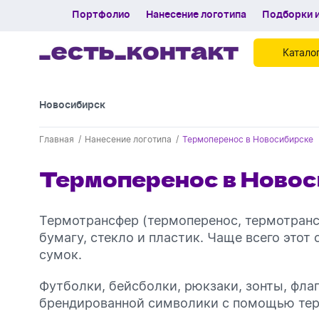
Портфолио
Нанесение логотипа
Подборки и
Катало
Новосибирск
Контакты
Главная
Нанесение логотипа
Термоперенос в Новосибирске
Каталог
Термоперенос в Ново
Портфолио
Нанесение логотипа
Термотрансфер (термоперенос, термотранс
Подборки и обзоры новинок
бумагу, стекло и пластик. Чаще всего это
сумок.
Спецпредложения
Футболки, бейсболки, рюкзаки, зонты, фла
Блог
брендированной символики с помощью тер