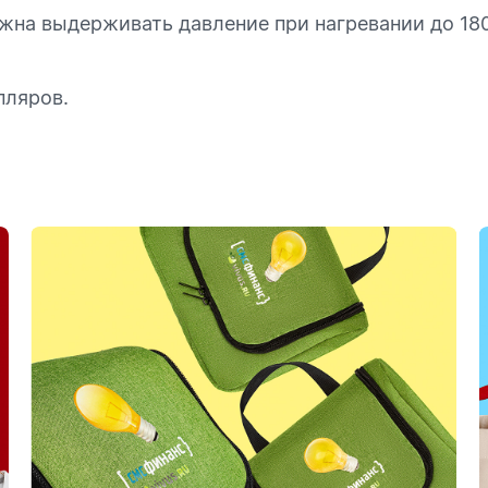
Обратный звонок
лжна выдерживать давление при нагревании до 18
пляров.