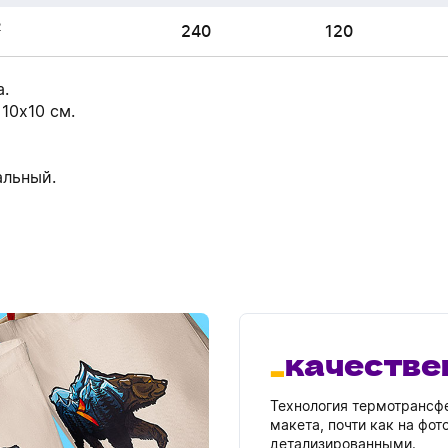
2
240
120
а.
10х10 см.
альный.
качестве
Технология термотрансфе
макета, почти как на фо
детализированными.