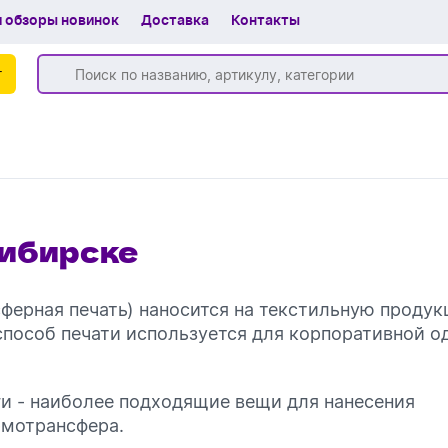
 обзоры новинок
Доставка
Контакты
г
Бренды
Частые вопросы
сибирске
Шоу-рум
О компании
ферная печать) наносится на текстильную продук
Вакансии
т способ печати используется для корпоративной 
Доставка
ги - наиболее подходящие вещи для нанесения
+7 (383) 255-55-05
мотрансфера.