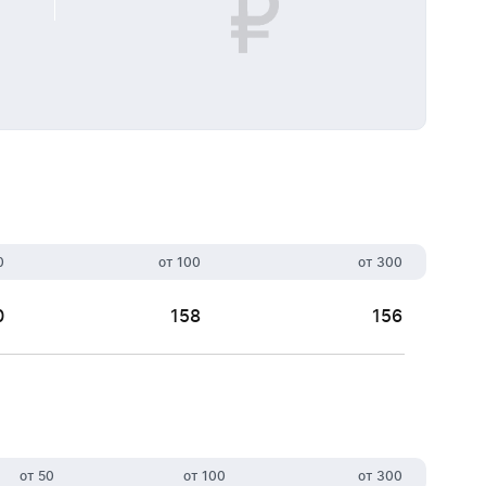
Бутылки детские
Стикеры
Вязанная одежда
Детские наборы и подарки
Новогодняя упаковка
Мерч Союзмультфильм
Новогодняя посуда
0
от 100
от 300
0
158
156
от 50
от 100
от 300