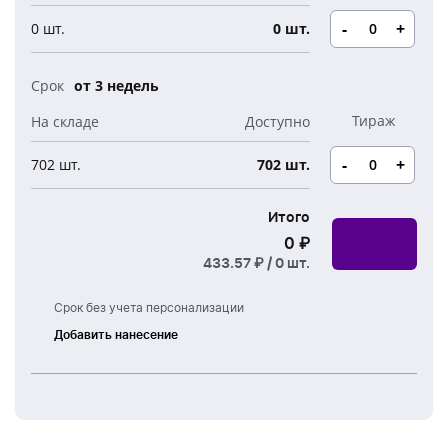
Новогодние свечи
Наборы для творчества
Канцелярия
-
+
0 шт.
0 шт.
Новогодние сладости
Бутылки детские
Стикеры
от 3 недель
Вязанная одежда
Детские наборы и подарки
Новогодняя упаковка
Мерч Союзмультфильм
-
+
702 шт.
702 шт.
Новогодняя посуда
Итого
0 ₽
433.57 ₽ /
0
шт.
Срок без учета персонализации
Добавить нанесение
Лазерная
гравировка