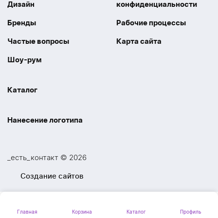
Дизайн
конфиденциальности
Бренды
Рабочие процессы
Частые вопросы
Карта сайта
Шоу-рум
Каталог
Праздники
Упаковка
Нанесение логотипа
Электроника
Новинки
Наше производство
УФ печать
Отдых
Одежда
_есть_контакт © 2026
Шелкография
UV DTF
Спорт
Ручки
Создание сайтов
Лазерная гравировка
Термоперенос
Ежедневники и блокноты
Посуда и Кухня
Тиснение
Вышивка
Главная
Корзина
Каталог
Профиль
Личные аксессуары
Вкусные подарки