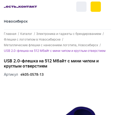
Новосибирск
+7 (383) 255-55-05
Главная
Каталог
Электроника и гаджеты с брендированием
Новинки
Флешки с логотипом в Новосибирске
Металлические флешки с нанесением логотипа, Новосибирск
Обратный звонок
Новинки одежды
Праздники
USB 2.0-флешка на 512 Мбайт с мини чипом и круглым отверстием
Контакты
Новинки ручек
USB 2.0-флешка на 512 Мбайт с мини чипом и
23 февраля
Одежда
круглым отверстием
Каталог
Новинки Электроники
8 марта
Одежда - новинки
ek05-0578-13
Артикул
Ручки
Портфолио
Новинки посуды
День влюбленных - 14 февраля
Футболки
Ручки - новинки
Нанесение логотипа
Электроника
Новинки для отдыха
Мужские футболки
Пластиковые ручки
Поло
Подборки и обзоры новинок
Электроника - новинки
Посуда и Кухня
Новинки для дома
Женские футболки
Металлические ручки
Мужское поло
Кепки и бейсболки
Спецпредложения
Аккумуляторы
Посуда и кухня новинки
Новинки ежедневников и блокнотов
Отдых