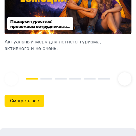
Подарки туристам:
Диспенсеры для мыла:
провожаем сотрудников в
выбираем модель
отпуск!
Актуальный мерч для летнего туризма,
Обзор автоматических диспенсеров для мыла,
активного и не очень.
которые идеально подходят для брендирования.
Смотреть всё