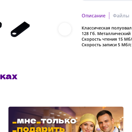
Описание
Файлы
Классическая полуова
51a965cf47b44b6e.cdr
128 Гб. Металлический 
Скачать файл
Скорость чтения 15 Мб/
Скорость записи 5 Мб/с
189d5e30feac18b9.pdf
Скачать файл
ках
Наша компания о
в характеристики
предварительног