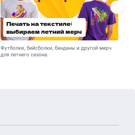
Бутылки детские
Стикеры
Вязанная одежда
Детские наборы и подарки
Печать на текстиле:
Выбираем
Новогодняя упаковка
Мерч Союзмультфильм
выбираем летний мерч
брендированные
Новогодняя посуда
зонты
Футболки, бейсболки, банданы и другой мерч
Выбираем зонты для корпоративного
Пр
для летнего сезона.
подарка: разбираем разновидности и важные
ме
технические характеристики.