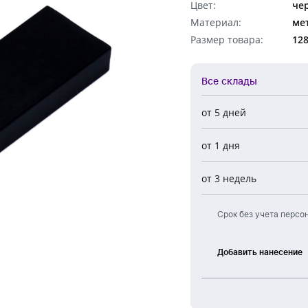
Цвет:
че
Обратный звонок
Материал:
ме
Размер товара:
12
Все склады
от 5 дней
Все склады
от 1 дня
Центральный
Новосибирск
от 3 недель
Европа
Срок без учета персо
Добавить нанесение
Лазерная
гравировка