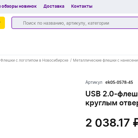
 обзоры новинок
Доставка
Контакты
г
Бренды
Флешки с логотипом в Новосибирске
Металлические флешки с нанесени
Частые вопросы
Шоу-рум
ek05-0578-45
Артикул
О компании
USB 2.0-флешк
круглым отве
Вакансии
Доставка
2 038.17 
+7 (383) 255-55-05