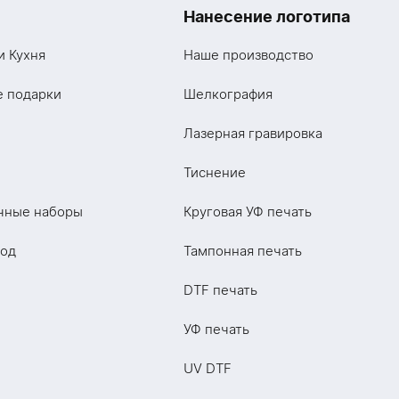
Нанесение логотипа
и Кухня
Наше производство
е подарки
Шелкография
Лазерная гравировка
Тиснение
чные наборы
Круговая УФ печать
год
Тампонная печать
DTF печать
УФ печать
UV DTF