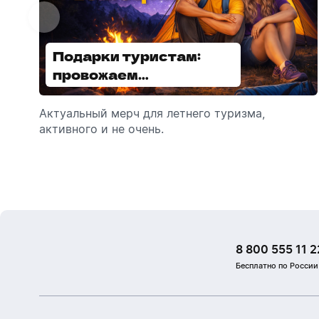
Подарки туристам:
Диспенсеры для мыла:
провожаем
выбираем модель
сотрудников в отпуск!
Актуальный мерч для летнего туризма,
Обзор автоматических диспенсеров для
активного и не очень.
мыла, которые идеально подходят для
брендирования.
8 800 555 11 2
Бесплатно по России