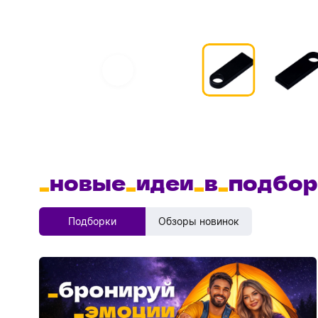
_
новые
_
идеи
_
в
_
подбор
Подборки
Обзоры новинок