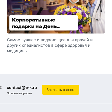
Корпоративные
Увлажнители воздуха -
подарки на День
отличный подарок
медицинского
зимой
работника
Самое лучшее и подходящее для врачей и
Разбираемся, как подарить увлажнитель
других специалистов в сфере здоровья и
воздуха, чтобы он идеально подошел к
медицины.
помещению.
2
contact@e-k.ru
Заказать звонок
По всем вопросам