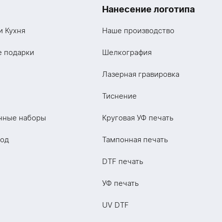
Нанесение логотипа
и Кухня
Наше производство
е подарки
Шелкография
Лазерная гравировка
Тиснение
чные наборы
Круговая УФ печать
год
Тампонная печать
DTF печать
УФ печать
UV DTF