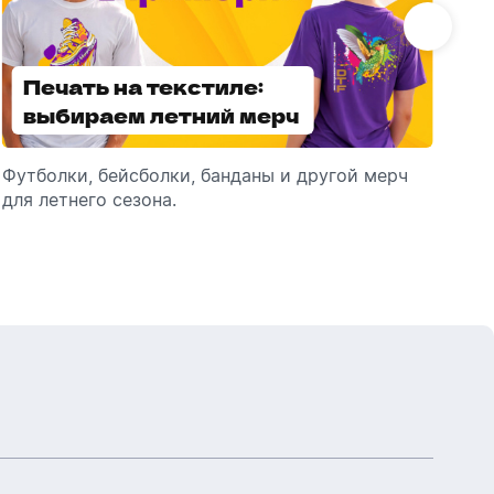
Бутылки детские
Стикеры
Вязанная одежда
Детские наборы и подарки
Печать на текстиле:
Выбираем
Новогодняя упаковка
Мерч Союзмультфильм
выбираем летний мерч
брендированные
Новогодняя посуда
зонты
Футболки, бейсболки, банданы и другой мерч
Выбираем зонты для корпоративного
Пр
для летнего сезона.
подарка: разбираем разновидности и важные
ме
технические характеристики.