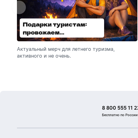
Подарки туристам:
Диспенсеры для мыла:
провожаем
выбираем модель
сотрудников в отпуск!
Актуальный мерч для летнего туризма,
Обзор автоматических диспенсеров для
активного и не очень.
мыла, которые идеально подходят для
брендирования.
8 800 555 11 2
Бесплатно по России