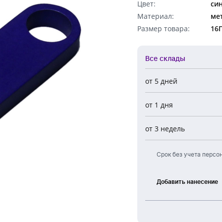
Цвет:
си
Обратный звонок
Материал:
ме
Размер товара:
16
Все склады
от 5 дней
Все склады
от 1 дня
Центральный
Новосибирск
от 3 недель
Европа
Срок без учета персо
Добавить нанесение
Лазерная
гравировка