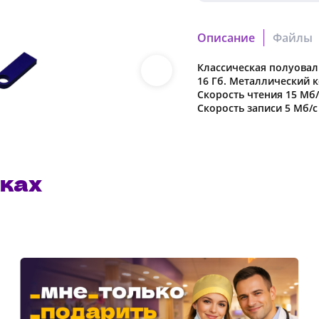
Описание
Файлы
Классическая полуова
0297d5b84ebc728a.cdr
16 Гб. Металлический к
Скачать файл
Скорость чтения 15 Мб/
Скорость записи 5 Мб/с
922ca35cbe7ddcd1.pdf
Скачать файл
ках
Наша компания о
в характеристики
предварительног