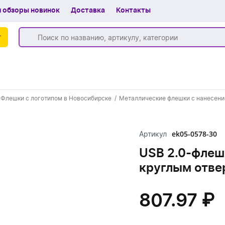
 обзоры новинок
Доставка
Контакты
г
Бренды
Флешки с логотипом в Новосибирске
Металлические флешки с нанесени
Частые вопросы
Шоу-рум
ek05-0578-30
Артикул
О компании
USB 2.0-флешк
круглым отве
Вакансии
Доставка
807.97 ₽
+7 (383) 255-55-05