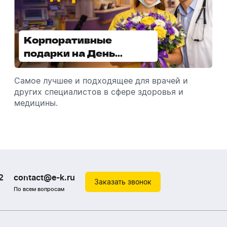
Корпоративные
Увлажнители воздуха -
подарки на День
отличный подарок
медицинского
зимой
работника
Самое лучшее и подходящее для врачей и
Разбираемся, как подарить увлажнитель
других специалистов в сфере здоровья и
воздуха, чтобы он идеально подошел к
медицины.
помещению.
2
contact@e-k.ru
Заказать звонок
По всем вопросам