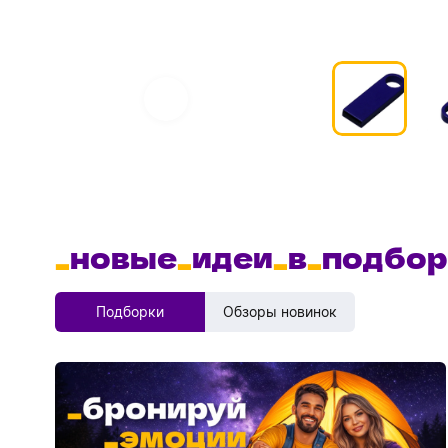
_
новые
_
идеи
_
в
_
подбор
Подборки
Обзоры новинок