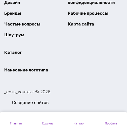
Дизайн
конфиденциальности
Бренды
Рабочие процессы
Частые вопросы
Карта сайта
Шоу-рум
Каталог
Праздники
Упаковка
Нанесение логотипа
Электроника
Новинки
Наше производство
УФ печать
Отдых
Одежда
_есть_контакт © 2026
Шелкография
UV DTF
Спорт
Ручки
Создание сайтов
Лазерная гравировка
Термоперенос
Ежедневники и блокноты
Посуда и Кухня
Тиснение
Вышивка
Главная
Корзина
Каталог
Профиль
Личные аксессуары
Вкусные подарки