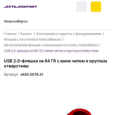
Новосибирск
+7 (383) 255-55-05
Главная
Каталог
Электроника и гаджеты с брендированием
Новинки
Флешки с логотипом в Новосибирске
Металлические флешки с нанесением логотипа, Новосибирск
Обратный звонок
Новинки одежды
Праздники
USB 2.0-флешка на 64 Гб с мини чипом и круглым отверстием
Контакты
Новинки ручек
USB 2.0-флешка на 64 Гб с мини чипом и круглым
23 февраля
Одежда
отверстием
Каталог
Новинки Электроники
8 марта
Одежда - новинки
ek05-0578-41
Артикул
Ручки
Портфолио
Новинки посуды
День влюбленных - 14 февраля
Футболки
Ручки - новинки
Нанесение логотипа
Электроника
Новинки для отдыха
Мужские футболки
Пластиковые ручки
Поло
Подборки и обзоры новинок
Электроника - новинки
Посуда и Кухня
Новинки для дома
Женские футболки
Металлические ручки
Мужское поло
Кепки и бейсболки
Спецпредложения
Аккумуляторы
Посуда и кухня новинки
Новинки ежедневников и блокнотов
Отдых