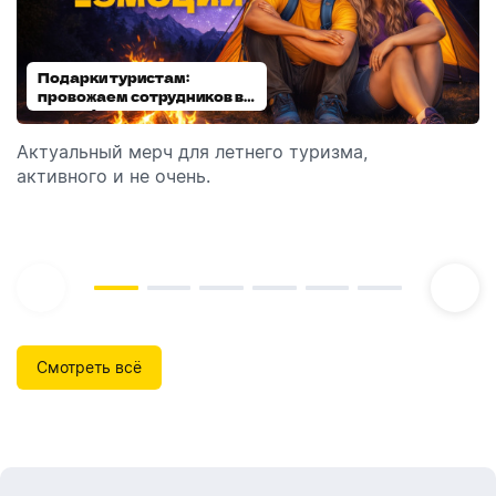
Подарки туристам:
Диспенсеры для мыла:
провожаем сотрудников в
выбираем модель
отпуск!
Актуальный мерч для летнего туризма,
Обзор автоматических диспенсеров для мыла,
активного и не очень.
которые идеально подходят для брендирования.
Смотреть всё