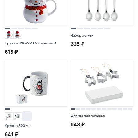
Набор ложек
Кружка SNOWMAN с крышкой
635 ₽
Кружка SNOWMAN с крышкой
Набор ложек
613 ₽
613 ₽
635 ₽
Формы для печенья
643 ₽
Кружка 300 мл
Кружка 300 мл
Формы для печенья
641 ₽
641 ₽
643 ₽