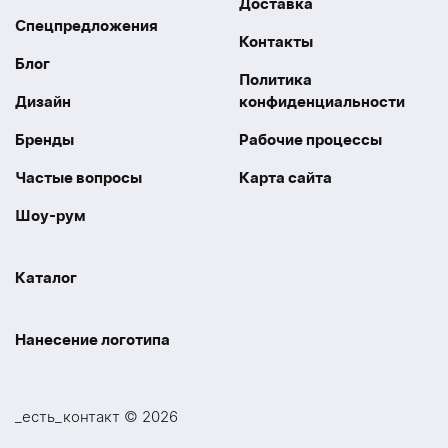
Доставка
Спецпредложения
Контакты
Блог
Политика
Дизайн
конфиденциальности
Бренды
Рабочие процессы
Частые вопросы
Карта сайта
Шоу-рум
Каталог
Праздники
Упаковка
Нанесение логотипа
Электроника
Новинки
Наше производство
УФ печать
Отдых
Одежда
_есть_контакт © 2026
Шелкография
UV DTF