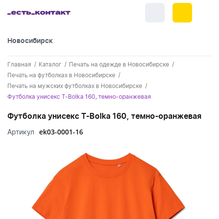
Новосибирск
+7 (383) 255-55-05
Главная
Каталог
Печать на одежде в Новосибирске
Новинки
Печать на футболках в Новосибирске
Печать на мужских футболках в Новосибирске
Обратный звонок
Новинки одежды
Праздники
Футболка унисекс T-Bolka 160, темно-оранжевая
Контакты
Новинки ручек
Футболка унисекс T-Bolka 160, темно-оранжевая
23 февраля
Одежда
Каталог
ek03-0001-16
Артикул
Новинки Электроники
8 марта
Одежда - новинки
Ручки
Портфолио
Новинки посуды
День влюбленных - 14 февраля
Футболки
Ручки - новинки
Нанесение логотипа
Электроника
Новинки для отдыха
Мужские футболки
Пластиковые ручки
Поло
Подборки и обзоры новинок
Электроника - новинки
Посуда и Кухня
Новинки для дома
Женские футболки
Металлические ручки
Мужское поло
Кепки и бейсболки
Спецпредложения
Аккумуляторы
Посуда и кухня новинки
Новинки ежедневников и блокнотов
Отдых