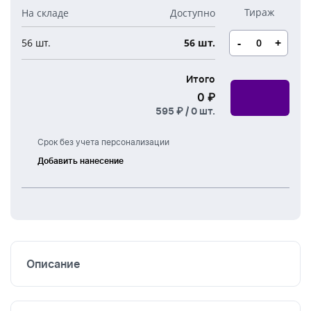
Новогодние свечи
Наборы для творчества
Канцелярия
Новогодние сладости
-
+
56 шт.
56 шт.
Бутылки детские
Стикеры
Вязанная одежда
Детские наборы и подарки
Итого
Новогодняя упаковка
0 ₽
Мерч Союзмультфильм
595 ₽ /
0
шт.
Новогодняя посуда
Срок без учета персонализации
Добавить нанесение
Шелкография
Описание