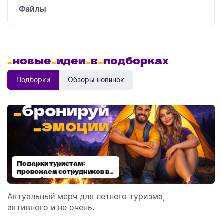
Файлы
_
новые
_
идеи
_
в
_
подборках
Подборки
Обзоры новинок
Подарки туристам:
Диспенсеры для мыла:
провожаем сотрудников в
выбираем модель
отпуск!
Актуальный мерч для летнего туризма,
Обзор автоматических диспенсеров для мыла,
активного и не очень.
которые идеально подходят для брендирования.