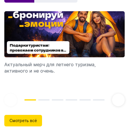
Подарки туристам:
Диспенсеры для мыла:
провожаем сотрудников в
выбираем модель
отпуск!
Актуальный мерч для летнего туризма,
Обзор автоматических диспенсеров для мыла,
активного и не очень.
которые идеально подходят для брендирования.
Смотреть всё