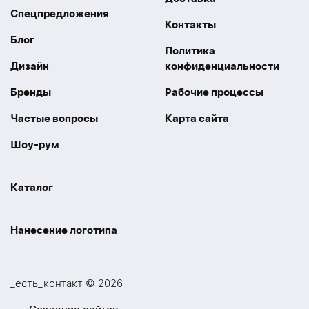
Спецпредложения
Контакты
Блог
Политика
Дизайн
конфиденциальности
Бренды
Рабочие процессы
Частые вопросы
Карта сайта
Шоу-рум
Каталог
Праздники
Упаковка
Нанесение логотипа
Электроника
Новинки
Наше производство
УФ печать
Отдых
Одежда
_есть_контакт © 2026
Шелкография
UV DTF
Спорт
Ручки