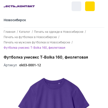
Новосибирск
+7 (383) 255-55-05
Главная
Каталог
Печать на одежде в Новосибирске
Новинки
Печать на футболках в Новосибирске
Печать на мужских футболках в Новосибирске
Обратный звонок
Новинки одежды
Праздники
Футболка унисекс T-Bolka 160, фиолетовая
Контакты
Новинки ручек
Футболка унисекс T-Bolka 160, фиолетовая
23 февраля
Одежда
Каталог
ek03-0001-12
Артикул
Новинки Электроники
8 марта
Одежда - новинки
Ручки
Портфолио
Новинки посуды
День влюбленных - 14 февраля
Футболки
Ручки - новинки
Нанесение логотипа
Электроника
Новинки для отдыха
Мужские футболки
Пластиковые ручки
Поло
Подборки и обзоры новинок
Электроника - новинки
Посуда и Кухня
Новинки для дома
Женские футболки
Металлические ручки
Мужское поло
Кепки и бейсболки
Спецпредложения
Аккумуляторы
Посуда и кухня новинки
Новинки ежедневников и блокнотов
Отдых