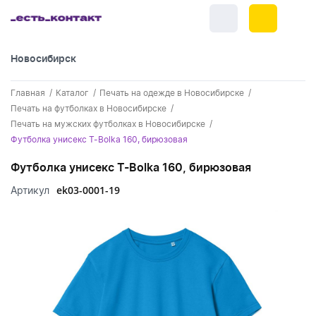
Новосибирск
+7 (383) 255-55-05
Главная
Каталог
Печать на одежде в Новосибирске
Новинки
Печать на футболках в Новосибирске
Печать на мужских футболках в Новосибирске
Обратный звонок
Новинки одежды
Праздники
Футболка унисекс T-Bolka 160, бирюзовая
Контакты
Новинки ручек
Футболка унисекс T-Bolka 160, бирюзовая
23 февраля
Одежда
Каталог
ek03-0001-19
Артикул
Новинки Электроники
8 марта
Одежда - новинки
Ручки
Портфолио
Новинки посуды
День влюбленных - 14 февраля
Футболки
Ручки - новинки
Нанесение логотипа
Электроника
Новинки для отдыха
Мужские футболки
Пластиковые ручки
Поло
Подборки и обзоры новинок
Электроника - новинки
Посуда и Кухня
Новинки для дома
Женские футболки
Металлические ручки
Мужское поло
Кепки и бейсболки
Спецпредложения
Аккумуляторы
Посуда и кухня новинки
Новинки ежедневников и блокнотов
Отдых