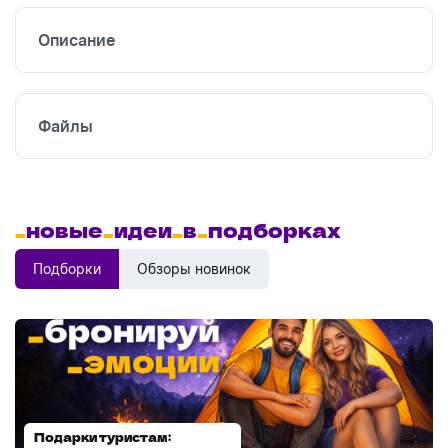
Описание
Файлы
_
новые
_
идеи
_
в
_
подборках
Подборки
Обзоры новинок
Подарки туристам:
Диспенсеры для мыла: