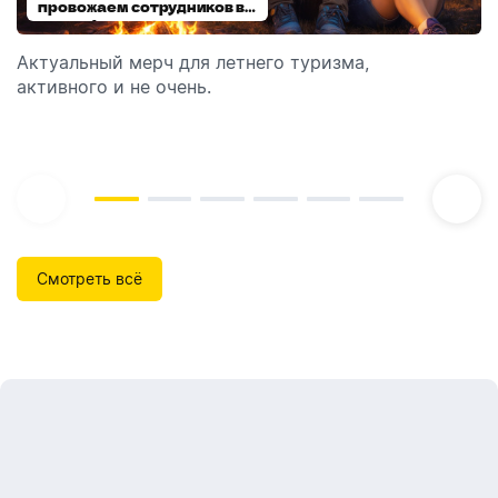
провожаем сотрудников в
выбираем модель
отпуск!
Актуальный мерч для летнего туризма,
Обзор автоматических диспенсеров для мыла,
активного и не очень.
которые идеально подходят для брендирования.
Смотреть всё