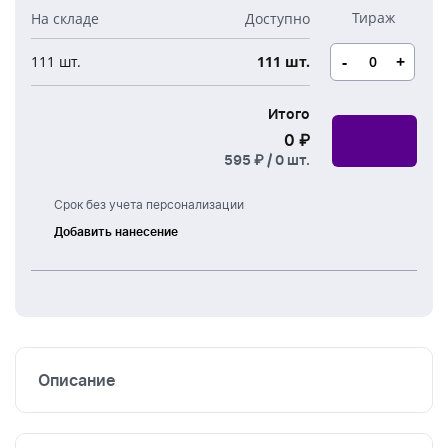
Новогодние свечи
Наборы для творчества
Канцелярия
Новогодние сладости
-
+
111 шт.
111 шт.
Бутылки детские
Стикеры
Вязанная одежда
Детские наборы и подарки
Итого
Новогодняя упаковка
0 ₽
Мерч Союзмультфильм
595 ₽ /
0
шт.
Новогодняя посуда
Срок без учета персонализации
Добавить нанесение
Шелкография
Описание