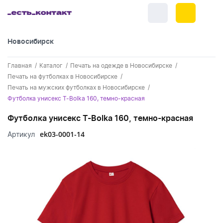
Новосибирск
+7 (383) 255-55-05
Главная
Каталог
Печать на одежде в Новосибирске
Новинки
Печать на футболках в Новосибирске
Печать на мужских футболках в Новосибирске
Обратный звонок
Новинки одежды
Праздники
Футболка унисекс T-Bolka 160, темно-красная
Контакты
Новинки ручек
Футболка унисекс T-Bolka 160, темно-красная
23 февраля
Одежда
Каталог
ek03-0001-14
Артикул
Новинки Электроники
8 марта
Одежда - новинки
Ручки
Портфолио
Новинки посуды
День влюбленных - 14 февраля
Футболки
Ручки - новинки
Нанесение логотипа
Электроника
Новинки для отдыха
Мужские футболки
Пластиковые ручки
Поло
Подборки и обзоры новинок
Электроника - новинки
Посуда и Кухня
Новинки для дома
Женские футболки
Металлические ручки
Мужское поло
Кепки и бейсболки
Спецпредложения
Аккумуляторы
Посуда и кухня новинки
Новинки ежедневников и блокнотов
Отдых