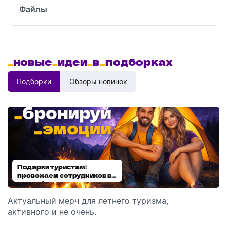
Файлы
_
новые
_
идеи
_
в
_
подборках
Подборки
Обзоры новинок
Подарки туристам:
Диспенсеры для мыла:
провожаем сотрудников в
выбираем модель
отпуск!
Актуальный мерч для летнего туризма,
Обзор автоматических диспенсеров для мыла,
активного и не очень.
которые идеально подходят для брендирования.