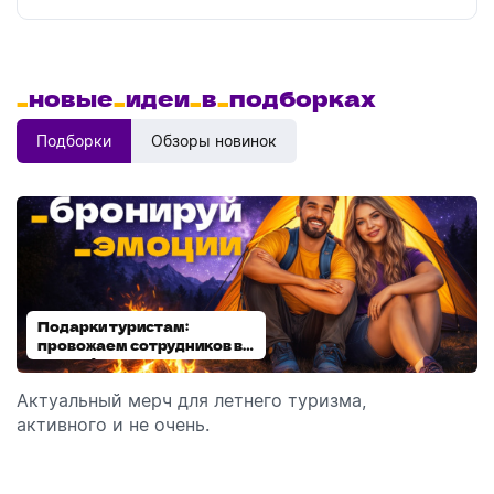
_
новые
_
идеи
_
в
_
подборках
Подборки
Обзоры новинок
Подарки туристам:
Диспенсеры для мыла:
провожаем сотрудников в
выбираем модель
отпуск!
Актуальный мерч для летнего туризма,
Обзор автоматических диспенсеров для мыла,
активного и не очень.
которые идеально подходят для брендирования.