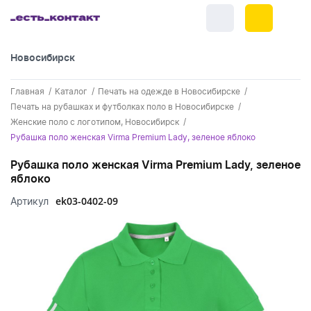
Новосибирск
+7 (383) 255-55-05
Главная
Каталог
Печать на одежде в Новосибирске
Новинки
Печать на рубашках и футболках поло в Новосибирске
Женские поло с логотипом, Новосибирск
Обратный звонок
Новинки одежды
Праздники
Рубашка поло женская Virma Premium Lady, зеленое яблоко
Контакты
Новинки ручек
Рубашка поло женская Virma Premium Lady, зеленое
23 февраля
Одежда
яблоко
Каталог
Новинки Электроники
8 марта
Одежда - новинки
ek03-0402-09
Артикул
Ручки
Портфолио
Новинки посуды
День влюбленных - 14 февраля
Футболки
Ручки - новинки
Нанесение логотипа
Электроника
Новинки для отдыха
Мужские футболки
Пластиковые ручки
Поло
Подборки и обзоры новинок
Электроника - новинки
Посуда и Кухня
Новинки для дома
Женские футболки
Металлические ручки
Мужское поло
Кепки и бейсболки
Спецпредложения
Аккумуляторы
Посуда и кухня новинки
Новинки ежедневников и блокнотов
Отдых