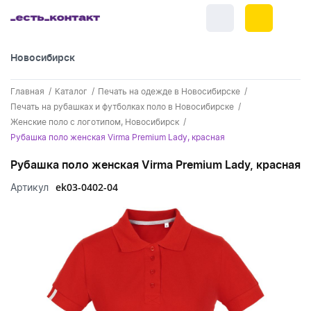
Новосибирск
+7 (383) 255-55-05
Главная
Каталог
Печать на одежде в Новосибирске
Новинки
Печать на рубашках и футболках поло в Новосибирске
Женские поло с логотипом, Новосибирск
Обратный звонок
Новинки одежды
Праздники
Рубашка поло женская Virma Premium Lady, красная
Контакты
Новинки ручек
Рубашка поло женская Virma Premium Lady, красная
23 февраля
Одежда
Каталог
ek03-0402-04
Артикул
Новинки Электроники
8 марта
Одежда - новинки
Ручки
Портфолио
Новинки посуды
День влюбленных - 14 февраля
Футболки
Ручки - новинки
Нанесение логотипа
Электроника
Новинки для отдыха
Мужские футболки
Пластиковые ручки
Поло
Подборки и обзоры новинок
Электроника - новинки
Посуда и Кухня
Новинки для дома
Женские футболки
Металлические ручки
Мужское поло
Кепки и бейсболки
Спецпредложения
Аккумуляторы
Посуда и кухня новинки
Новинки ежедневников и блокнотов
Отдых