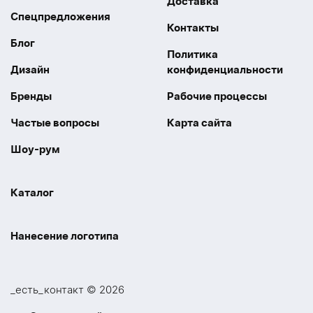
Доставка
Спецпредложения
Контакты
Блог
Политика
Дизайн
конфиденциальности
Бренды
Рабочие процессы
Частые вопросы
Карта сайта
Шоу-рум
Каталог
Праздники
Упаковка
Нанесение логотипа
Электроника
Новинки
Наше производство
УФ печать
Отдых
Одежда
_есть_контакт © 2026
Шелкография
UV DTF