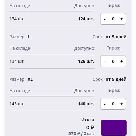
Новогодние свечи
Наборы для творчества
Канцелярия
Новогодние сладости
-
+
134 шт.
124 шт.
Бутылки детские
Стикеры
Вязанная одежда
Детские наборы и подарки
L
от 5 дней
Новогодняя упаковка
Мерч Союзмультфильм
Новогодняя посуда
-
+
134 шт.
126 шт.
XL
от 5 дней
-
+
143 шт.
140 шт.
Итого
0 ₽
973 ₽ /
0
шт.