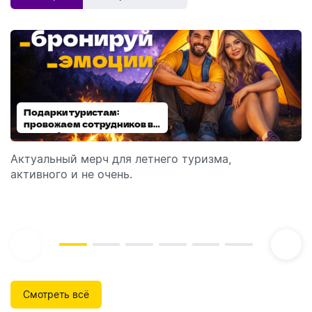
Подарки туристам:
Диспенсеры для мыла:
провожаем сотрудников в
выбираем модель
отпуск!
Актуальный мерч для летнего туризма,
Обзор автоматических диспенсеров для мыла,
активного и не очень.
которые идеально подходят для брендирования.
Смотреть всё