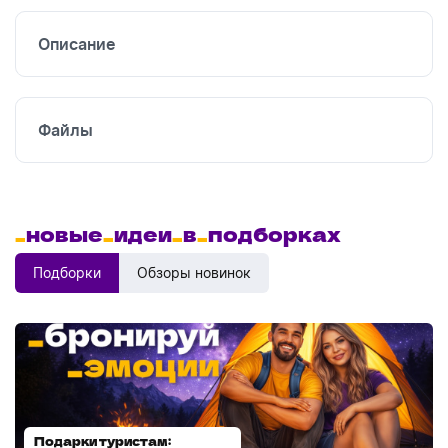
Описание
Файлы
_
новые
_
идеи
_
в
_
подборках
Подборки
Обзоры новинок
Подарки туристам:
Диспенсеры для мыла: