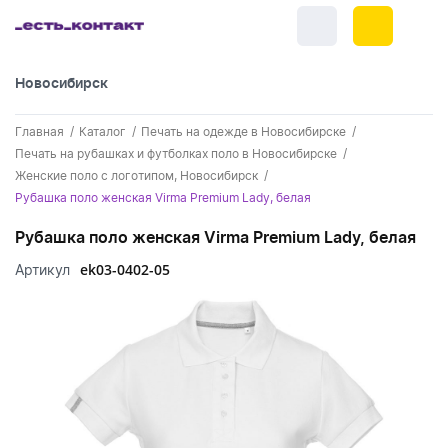
Новосибирск
+7 (383) 255-55-05
Главная
Каталог
Печать на одежде в Новосибирске
Новинки
Печать на рубашках и футболках поло в Новосибирске
Женские поло с логотипом, Новосибирск
Обратный звонок
Новинки одежды
Праздники
Рубашка поло женская Virma Premium Lady, белая
Контакты
Новинки ручек
Рубашка поло женская Virma Premium Lady, белая
23 февраля
Одежда
Каталог
ek03-0402-05
Артикул
Новинки Электроники
8 марта
Одежда - новинки
Ручки
Портфолио
Новинки посуды
День влюбленных - 14 февраля
Футболки
Ручки - новинки
Нанесение логотипа
Электроника
Новинки для отдыха
Мужские футболки
Пластиковые ручки
Поло
Подборки и обзоры новинок
Электроника - новинки
Посуда и Кухня
Новинки для дома
Женские футболки
Металлические ручки
Мужское поло
Кепки и бейсболки
Спецпредложения
Аккумуляторы
Посуда и кухня новинки
Новинки ежедневников и блокнотов
Отдых