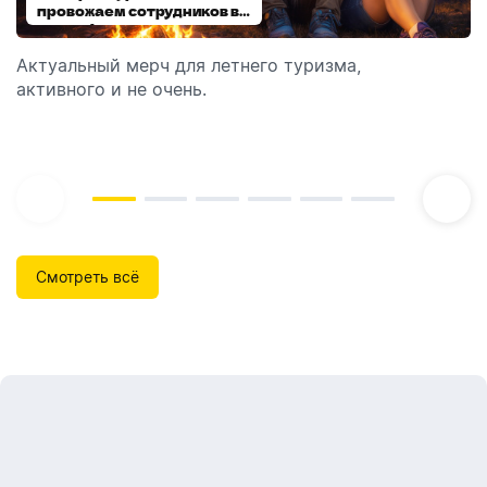
провожаем сотрудников в
выбираем модель
отпуск!
Актуальный мерч для летнего туризма,
Обзор автоматических диспенсеров для мыла,
активного и не очень.
которые идеально подходят для брендирования.
Смотреть всё