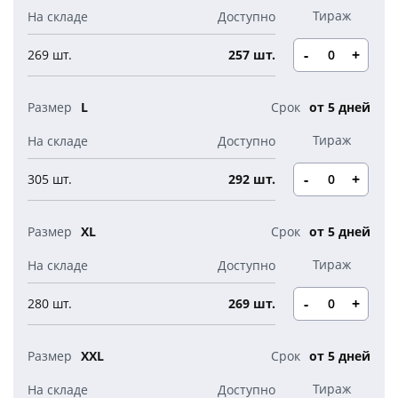
Новогодние свечи
Наборы для творчества
Канцелярия
Новогодние сладости
-
+
269 шт.
257 шт.
Бутылки детские
Стикеры
Вязанная одежда
Детские наборы и подарки
L
от 5 дней
Новогодняя упаковка
Мерч Союзмультфильм
Новогодняя посуда
-
+
305 шт.
292 шт.
XL
от 5 дней
-
+
280 шт.
269 шт.
XXL
от 5 дней