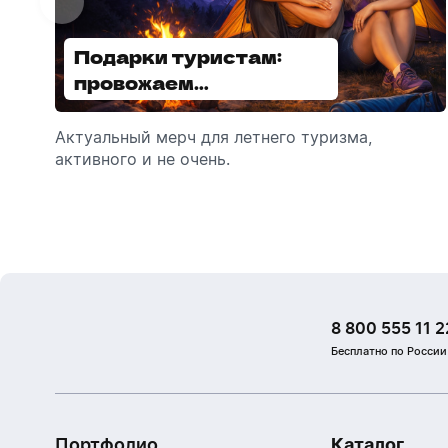
Подарки туристам:
Диспенсеры для мыла:
провожаем
выбираем модель
сотрудников в отпуск!
Актуальный мерч для летнего туризма,
Обзор автоматических диспенсеров для
активного и не очень.
мыла, которые идеально подходят для
брендирования.
8 800 555 11 2
Бесплатно по России
Портфолио
Каталог