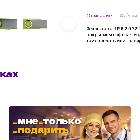
Описание
Файлы
Флеш-карта USB 2.0 32 
b46f983deb314cf4.cdr
покрытием софт тач и 
Скачать файл
тампопечать или грави
879df23878764f34.pdf
Скачать файл
ках
Наша компания о
в характеристики
предварительног