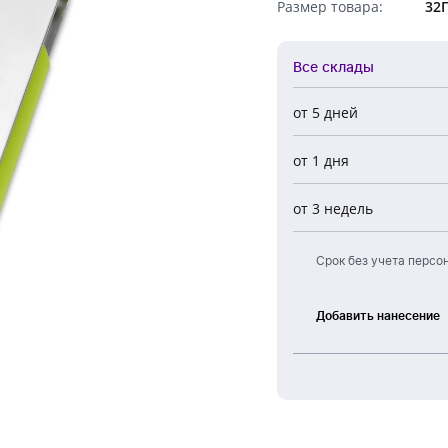
Размер товара:
32
Обратный звонок
Все склады
от 5 дней
Все склады
от 1 дня
Центральный
Новосибирск
от 3 недель
Европа
Срок без учета персо
Добавить нанесение
Лазерная
гравировка
Тампонная
печать