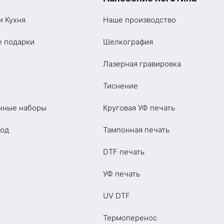
и Кухня
Наше производство
е подарки
Шелкография
Лазерная гравировка
Тиснение
чные наборы
Круговая УФ печать
год
Тампонная печать
DTF печать
УФ печать
UV DTF
Термоперенос