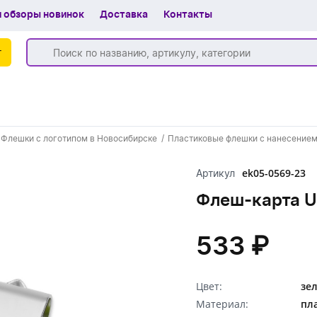
 обзоры новинок
Доставка
Контакты
г
Бренды
Флешки с логотипом в Новосибирске
Пластиковые флешки с нанесением
Частые вопросы
ek05-0569-23
Артикул
Шоу-рум
Флеш-карта U
О компании
Вакансии
533 ₽
Доставка
Цвет:
зе
+7 (383) 255-55-05
Материал:
пл