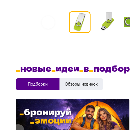
_
новые
_
идеи
_
в
_
подбор
Подборки
Обзоры новинок