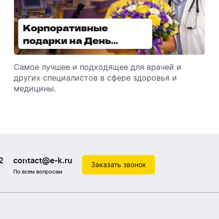
Корпоративные
Увлажнители воздуха -
подарки на День
отличный подарок
медицинского
зимой
работника
Самое лучшее и подходящее для врачей и
Разбираемся, как подарить увлажнитель
других специалистов в сфере здоровья и
воздуха, чтобы он идеально подошел к
медицины.
помещению.
2
contact@e-k.ru
Заказать звонок
По всем вопросам