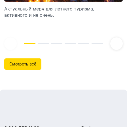
Актуальный мерч для летнего туризма,
Обзор автоматических диспенсеров для мыла,
активного и не очень.
которые идеально подходят для брендирования.
Смотреть всё