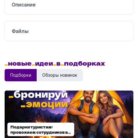
Описание
Файлы
_
новые
_
идеи
_
в
_
подборках
Подборки
Обзоры новинок
Подарки туристам:
Диспенсеры для мыла:
провожаем сотрудников в
выбираем модель
отпуск!