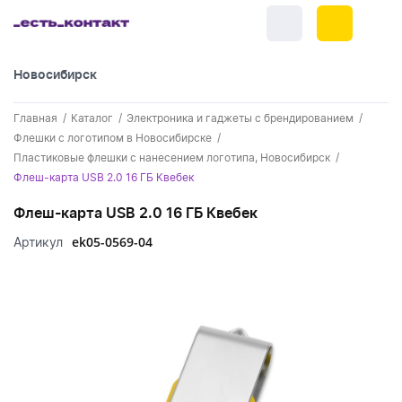
Новосибирск
+7 (383) 255-55-05
Главная
Каталог
Электроника и гаджеты с брендированием
Новинки
Флешки с логотипом в Новосибирске
Пластиковые флешки с нанесением логотипа, Новосибирск
Обратный звонок
Новинки одежды
Праздники
Флеш-карта USB 2.0 16 ГБ Квебек
Контакты
Новинки ручек
Флеш-карта USB 2.0 16 ГБ Квебек
23 февраля
Одежда
Каталог
ek05-0569-04
Артикул
Новинки Электроники
8 марта
Одежда - новинки
Ручки
Портфолио
Новинки посуды
День влюбленных - 14 февраля
Футболки
Ручки - новинки
Нанесение логотипа
Электроника
Новинки для отдыха
Мужские футболки
Пластиковые ручки
Поло
Подборки и обзоры новинок
Электроника - новинки
Посуда и Кухня
Новинки для дома
Женские футболки
Металлические ручки
Мужское поло
Кепки и бейсболки
Спецпредложения
Аккумуляторы
Посуда и кухня новинки
Новинки ежедневников и блокнотов
Отдых