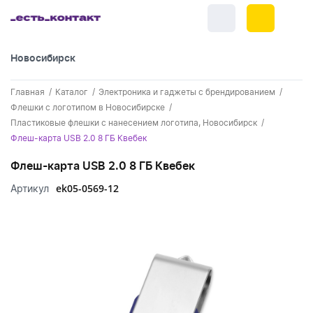
Новосибирск
+7 (383) 255-55-05
Главная
Каталог
Электроника и гаджеты с брендированием
Новинки
Флешки с логотипом в Новосибирске
Пластиковые флешки с нанесением логотипа, Новосибирск
Обратный звонок
Новинки одежды
Праздники
Флеш-карта USB 2.0 8 ГБ Квебек
Контакты
Новинки ручек
Флеш-карта USB 2.0 8 ГБ Квебек
23 февраля
Одежда
Каталог
ek05-0569-12
Артикул
Новинки Электроники
8 марта
Одежда - новинки
Ручки
Портфолио
Новинки посуды
День влюбленных - 14 февраля
Футболки
Ручки - новинки
Нанесение логотипа
Электроника
Новинки для отдыха
Мужские футболки
Пластиковые ручки
Поло
Подборки и обзоры новинок
Электроника - новинки
Посуда и Кухня
Новинки для дома
Женские футболки
Металлические ручки
Мужское поло
Кепки и бейсболки
Спецпредложения
Аккумуляторы
Посуда и кухня новинки
Новинки ежедневников и блокнотов
Отдых