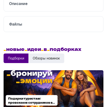
Описание
Файлы
_
новые
_
идеи
_
в
_
подборках
Подборки
Обзоры новинок
Подарки туристам:
Диспенсеры для мыла:
провожаем сотрудников в
выбираем модель
отпуск!