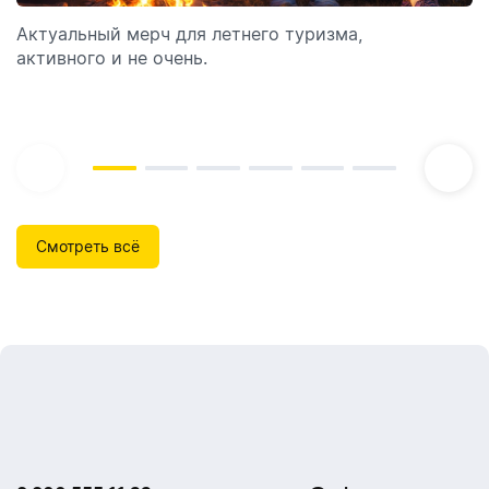
Актуальный мерч для летнего туризма,
Обзор автоматических диспенсеров для мыла,
активного и не очень.
которые идеально подходят для брендирования.
Смотреть всё