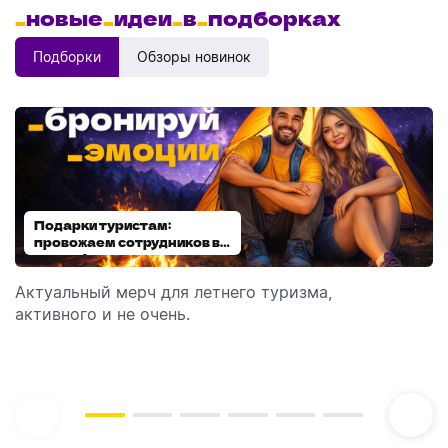
_
новые
_
идеи
_
в
_
подборках
Подборки
Обзоры новинок
Подарки туристам:
Диспенсеры для мыла:
провожаем сотрудников в
выбираем модель
отпуск!
Актуальный мерч для летнего туризма,
Обзор автоматических диспенсеров для мыла,
активного и не очень.
которые идеально подходят для брендирования.