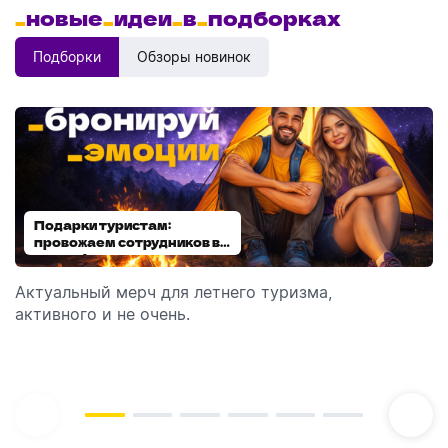
_
новые
_
идеи
_
в
_
подборках
Подборки
Обзоры новинок
Подарки туристам:
Диспенсеры для мыла:
провожаем сотрудников в
выбираем модель
отпуск!
Актуальный мерч для летнего туризма,
Обзор автоматических диспенсеров для мыла,
активного и не очень.
которые идеально подходят для брендирования.