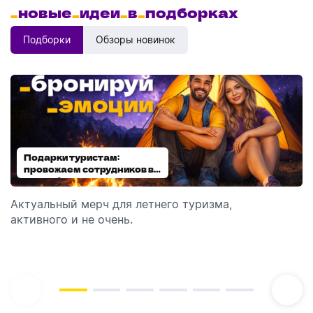
_
новые
_
идеи
_
в
_
подборках
Подборки
Обзоры новинок
Подарки туристам:
Диспенсеры для мыла:
провожаем сотрудников в
выбираем модель
отпуск!
Актуальный мерч для летнего туризма,
Обзор автоматических диспенсеров для мыла,
активного и не очень.
которые идеально подходят для брендирования.