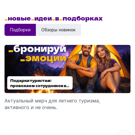
_
новые
_
идеи
_
в
_
подборках
Подборки
Обзоры новинок
Подарки туристам:
Диспенсеры для мыла:
провожаем сотрудников в
выбираем модель
отпуск!
Актуальный мерч для летнего туризма,
Обзор автоматических диспенсеров для мыла,
активного и не очень.
которые идеально подходят для брендирования.