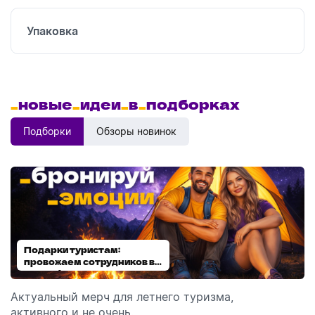
Упаковка
_
новые
_
идеи
_
в
_
подборках
Подборки
Обзоры новинок
Подарки туристам:
Диспенсеры для мыла:
провожаем сотрудников в
выбираем модель
отпуск!
Актуальный мерч для летнего туризма,
Обзор автоматических диспенсеров для мыла,
активного и не очень.
которые идеально подходят для брендирования.