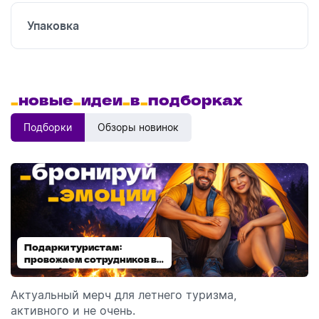
Упаковка
_
новые
_
идеи
_
в
_
подборках
Подборки
Обзоры новинок
Подарки туристам:
Диспенсеры для мыла:
провожаем сотрудников в
выбираем модель
отпуск!
Актуальный мерч для летнего туризма,
Обзор автоматических диспенсеров для мыла,
активного и не очень.
которые идеально подходят для брендирования.