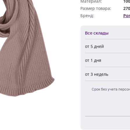
Материал:
10
Обратный звонок
Размер товара:
270
Бренд:
Por
Все склады
от 5 дней
Все склады
от 1 дня
Центральный
Новосибирск
от 3 недель
Европа
Срок без учета персо