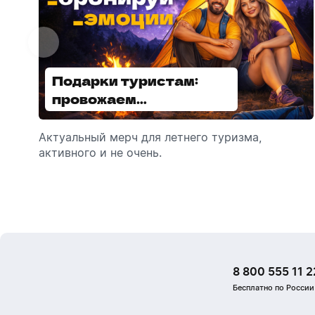
Подарки туристам:
Диспенсеры для мыла:
провожаем
выбираем модель
сотрудников в отпуск!
Актуальный мерч для летнего туризма,
Обзор автоматических диспенсеров для
активного и не очень.
мыла, которые идеально подходят для
брендирования.
8 800 555 11 2
Бесплатно по России