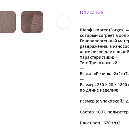
Описание
Шарф Форгес (Forges) 
который согреет в хол
Гипоаллергенный матер
раздражения, а износо
даже после длительной
Характеристики:—
Тип: Трикотажный
—
Вязка: «Резинка 2х2» (7-
—
Размер: 250 × 20 × 1800
по длине изделия)
—
Размер (с упаковкой): 2
—
Состав: 100% полиэстер
—
Плотность: 620 г/м2
—