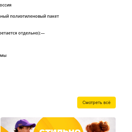
Бутылки детские
Россия
Стикеры
Вязанная одежда
ьный полиэтиленовый пакет
Детские наборы и подарки
Новогодняя упаковка
Мерч Союзмультфильм
етается отдельно):—
Новогодняя посуда
рмы
Смотреть всё