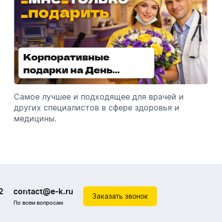
Корпоративные
Увлажнители воздуха -
подарки на День
отличный подарок
медицинского
зимой
работника
Самое лучшее и подходящее для врачей и
Разбираемся, как подарить увлажнитель
других специалистов в сфере здоровья и
воздуха, чтобы он идеально подошел к
медицины.
помещению.
2
contact@e-k.ru
Заказать звонок
По всем вопросам