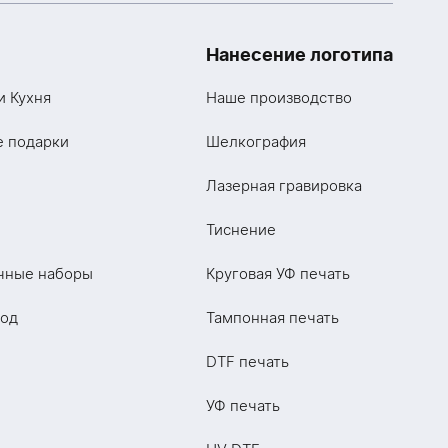
Нанесение логотипа
и Кухня
Наше производство
е подарки
Шелкография
Лазерная гравировка
Тиснение
чные наборы
Круговая УФ печать
год
Тампонная печать
DTF печать
УФ печать