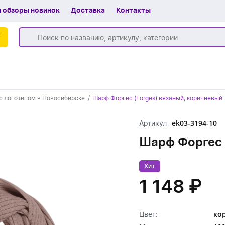
 обзоры новинок
Доставка
Контакты
г
Бренды
с логотипом в Новосибирске
Шарф Форгес (Forges) вязаный, коричневый
Частые вопросы
ek03-3194-10
Артикул
Шоу-рум
Шарф Форгес 
О компании
Вакансии
Хит
1 148 ₽
Доставка
+7 (383) 255-55-05
Цвет:
ко