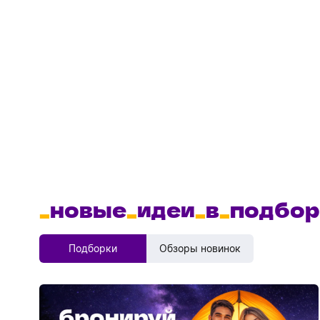
_
новые
_
идеи
_
в
_
подбор
Подборки
Обзоры новинок