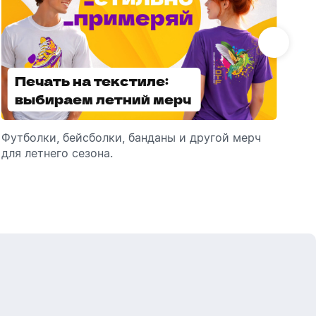
Печать на текстиле:
Выбираем
выбираем летний мерч
брендированные
зонты
Футболки, бейсболки, банданы и другой мерч
Выбираем зонты для корпоративного
Пр
для летнего сезона.
подарка: разбираем разновидности и важные
ме
технические характеристики.