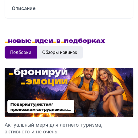
Описание
_
новые
_
идеи
_
в
_
подборках
Подборки
Обзоры новинок
Подарки туристам:
Диспенсеры для мыла:
провожаем сотрудников в
выбираем модель
отпуск!
Актуальный мерч для летнего туризма,
Обзор автоматических диспенсеров для мыла,
активного и не очень.
которые идеально подходят для брендирования.