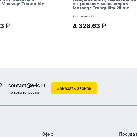
anquility Pillow
встроенным массажером Ma
Massage Tranquility
встроенным массажером
Tranquility Pillow
Massage Tranquility Pillow
0
Доступно:
0
3 ₽
4 328.63 ₽
3 ₽
4 328.63 ₽
2
contact@e-k.ru
Заказать звонок
По всем вопросам
Офис
Посуда 