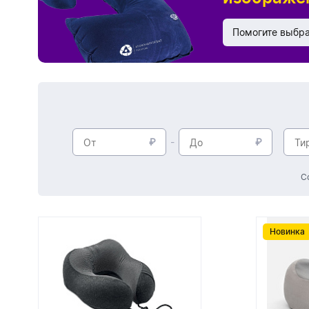
Дизайн
Помогите выбр
С
Новинка
Новинка