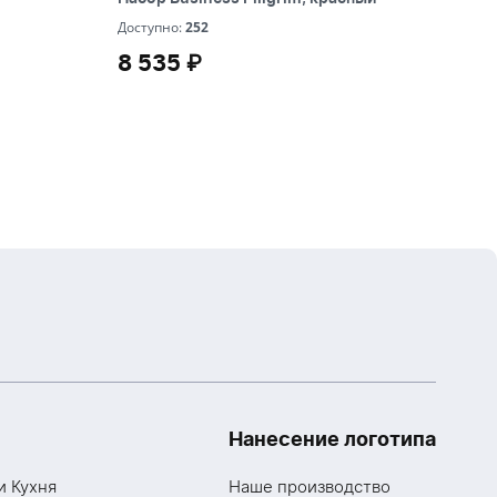
ssage
252
Доступно:
252
8 535 ₽
8 535 ₽
Нанесение логотипа
и Кухня
Наше производство