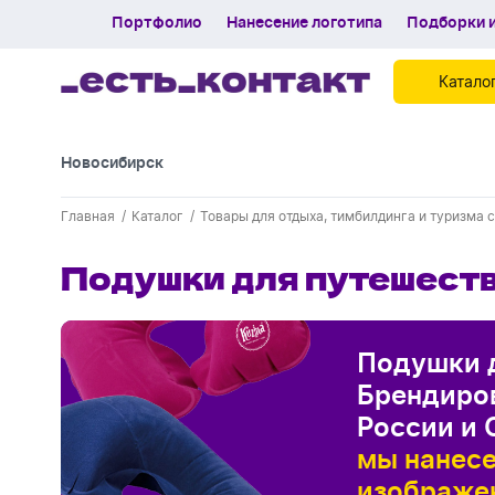
Портфолио
Нанесение логотипа
Подборки и
Катало
Новосибирск
Контакты
Главная
Каталог
Товары для отдыха, тимбилдинга и туризма 
Каталог
Подушки для путешеств
Портфолио
Нанесение логотипа
Подушки д
Подборки и обзоры новинок
Брендиров
Спецпредложения
России и 
мы нанесе
Блог
изображе