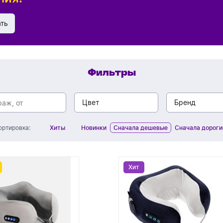
Обратный звонок
ать
Фильтры
Цвет
Бренд
Хиты
Новинки
Сначала дешевые
Сначала дороги
ортировка:
фиолетовый
CPen
синий
ROUTEM
Хит
Хит
серый
Very Mar
розовый
YoonY
оранжевый