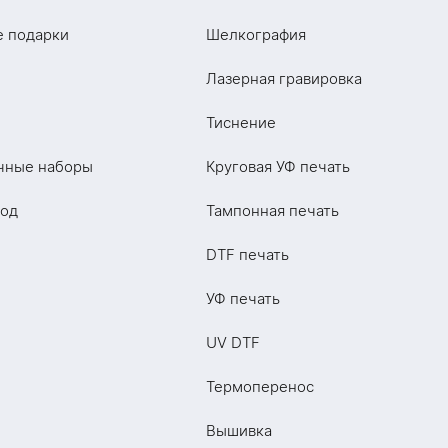
е подарки
Шелкография
Лазерная гравировка
Тиснение
чные наборы
Круговая УФ печать
год
Тампонная печать
DTF печать
УФ печать
UV DTF
Термоперенос
Вышивка