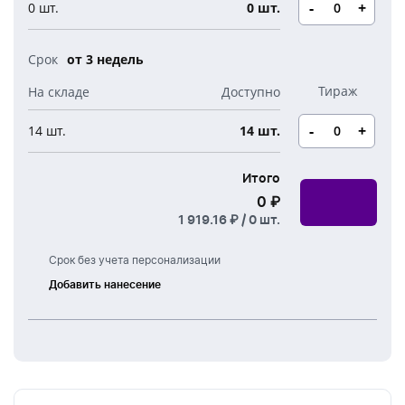
Новогодние свечи
-
+
0 шт.
0 шт.
Наборы для творчества
Канцелярия
Новогодние сладости
Бутылки детские
от 3 недель
Стикеры
Вязанная одежда
Детские наборы и подарки
Новогодняя упаковка
-
+
14 шт.
14 шт.
Мерч Союзмультфильм
Новогодняя посуда
Итого
0 ₽
1 919.16 ₽ /
0
шт.
Срок без учета персонализации
Добавить нанесение
Тампонная
печать
УФ
печать