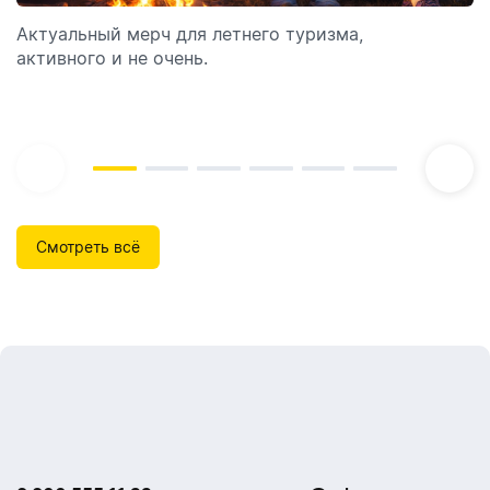
Актуальный мерч для летнего туризма,
Обзор автоматических диспенсеров для мыла,
активного и не очень.
которые идеально подходят для брендирования.
Смотреть всё