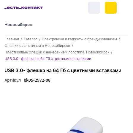
Новосибирск
+7 (383) 255-55-05
Главная
Каталог
Электроника и гаджеты с брендированием
Новинки
Флешки с логотипом в Новосибирске
Пластиковые флешки с нанесением логотипа, Новосибирск
Обратный звонок
Новинки одежды
Праздники
USB 3.0- флешка на 64 Гб с цветными вставками
Картинки для блога
Новинки ручек
USB 3.0- флешка на 64 Гб с цветными вставками
23 февраля
Одежда
ek05-2972-08
Артикул
Новинки Электроники
8 марта
Одежда - новинки
Ручки
Новинки посуды
День влюбленных - 14 февраля
Футболки
Ручки - новинки
Электроника
Новинки для отдыха
Мужские футболки
Пластиковые ручки
Поло
Электроника - новинки
Посуда и Кухня
Новинки для дома
Женские футболки
Металлические ручки
Мужское поло
Кепки и бейсболки
Аккумуляторы
Посуда и кухня новинки
Новинки ежедневников и блокнотов
Отдых