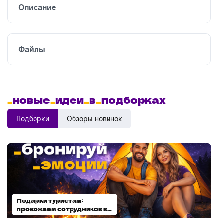
Описание
Файлы
_
новые
_
идеи
_
в
_
подборках
Подборки
Обзоры новинок
Подарки туристам:
Диспенсеры для мыла:
провожаем сотрудников в
выбираем модель
отпуск!