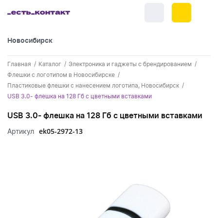
Новосибирск
+7 (383) 255-55-05
Главная
Каталог
Электроника и гаджеты с брендированием
Новинки
Флешки с логотипом в Новосибирске
Пластиковые флешки с нанесением логотипа, Новосибирск
Обратный звонок
Новинки одежды
Праздники
USB 3.0- флешка на 128 Гб с цветными вставками
Контакты
Новинки ручек
USB 3.0- флешка на 128 Гб с цветными вставками
23 февраля
Одежда
Каталог
ek05-2972-13
Артикул
Новинки Электроники
8 марта
Одежда - новинки
Ручки
Портфолио
Новинки посуды
День влюбленных - 14 февраля
Футболки
Ручки - новинки
Нанесение логотипа
Электроника
Новинки для отдыха
Мужские футболки
Пластиковые ручки
Поло
Подборки и обзоры новинок
Электроника - новинки
Посуда и Кухня
Новинки для дома
Женские футболки
Металлические ручки
Мужское поло
Кепки и бейсболки
Спецпредложения
Аккумуляторы
Посуда и кухня новинки
Новинки ежедневников и блокнотов
Отдых