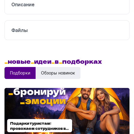
Описание
Файлы
_
новые
_
идеи
_
в
_
подборках
Подборки
Обзоры новинок
Подарки туристам:
Диспенсеры для мыла:
провожаем сотрудников в
выбираем модель
отпуск!