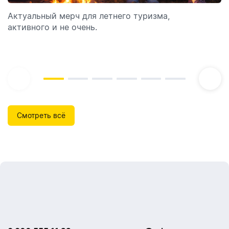
Актуальный мерч для летнего туризма,
Обзор автоматических диспенсеров для мыла,
активного и не очень.
которые идеально подходят для брендирования.
Смотреть всё