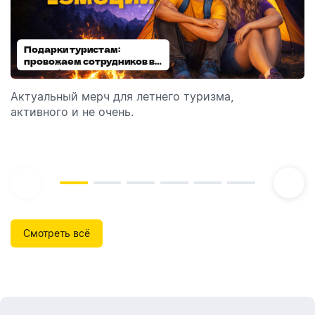
Подарки туристам:
Диспенсеры для мыла:
провожаем сотрудников в
выбираем модель
отпуск!
Актуальный мерч для летнего туризма,
Обзор автоматических диспенсеров для мыла,
активного и не очень.
которые идеально подходят для брендирования.
Смотреть всё