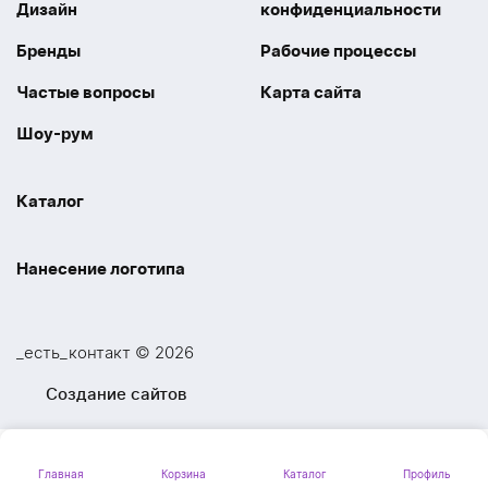
Дизайн
конфиденциальности
Бренды
Рабочие процессы
Частые вопросы
Карта сайта
Шоу-рум
Каталог
Праздники
Упаковка
Нанесение логотипа
Электроника
Новинки
Наше производство
УФ печать
Отдых
Одежда
_есть_контакт © 2026
Шелкография
UV DTF
Спорт
Ручки
Создание сайтов
Лазерная гравировка
Термоперенос
Ежедневники и блокноты
Посуда и Кухня
Тиснение
Вышивка
Главная
Корзина
Каталог
Профиль
Личные аксессуары
Вкусные подарки