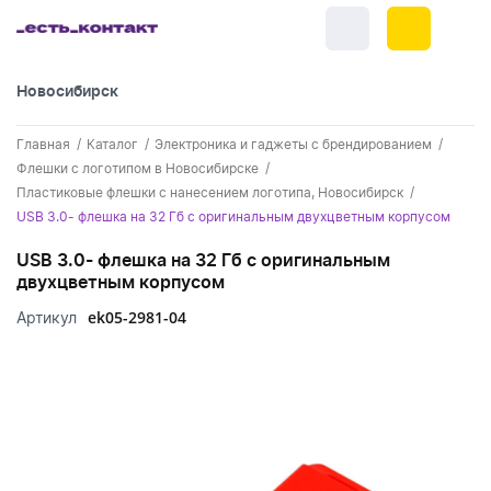
Новосибирск
+7 (383) 255-55-05
Главная
Каталог
Электроника и гаджеты с брендированием
Новинки
Флешки с логотипом в Новосибирске
Пластиковые флешки с нанесением логотипа, Новосибирск
Обратный звонок
Новинки одежды
Праздники
USB 3.0- флешка на 32 Гб с оригинальным двухцветным корпусом
Контакты
Новинки ручек
USB 3.0- флешка на 32 Гб с оригинальным
23 февраля
Одежда
двухцветным корпусом
Каталог
Новинки Электроники
8 марта
Одежда - новинки
ek05-2981-04
Артикул
Ручки
Портфолио
Новинки посуды
День влюбленных - 14 февраля
Футболки
Ручки - новинки
Нанесение логотипа
Электроника
Новинки для отдыха
Мужские футболки
Пластиковые ручки
Поло
Подборки и обзоры новинок
Электроника - новинки
Посуда и Кухня
Новинки для дома
Женские футболки
Металлические ручки
Мужское поло
Кепки и бейсболки
Спецпредложения
Аккумуляторы
Посуда и кухня новинки
Новинки ежедневников и блокнотов
Отдых