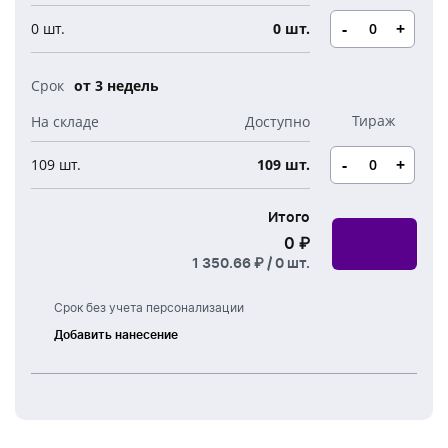
Новогодние свечи
Наборы для творчества
Канцелярия
-
+
0 шт.
0 шт.
Новогодние сладости
Бутылки детские
Стикеры
от 3 недель
Вязанная одежда
Детские наборы и подарки
Новогодняя упаковка
Мерч Союзмультфильм
-
+
109 шт.
109 шт.
Новогодняя посуда
Итого
0 ₽
1 350.66 ₽ /
0
шт.
Срок без учета персонализации
Добавить нанесение
Тампонная
печать
УФ
печать