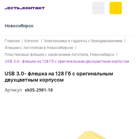
Новосибирск
+7 (383) 255-55-05
Главная
Каталог
Электроника и гаджеты с брендированием
Новинки
Флешки с логотипом в Новосибирске
Пластиковые флешки с нанесением логотипа, Новосибирск
Обратный звонок
Новинки одежды
Праздники
USB 3.0- флешка на 128 Гб с оригинальным двухцветным корпусом
Контакты
Новинки ручек
USB 3.0- флешка на 128 Гб с оригинальным
23 февраля
Одежда
двухцветным корпусом
Каталог
Новинки Электроники
8 марта
Одежда - новинки
ek05-2981-18
Артикул
Ручки
Портфолио
Новинки посуды
День влюбленных - 14 февраля
Футболки
Ручки - новинки
Нанесение логотипа
Электроника
Новинки для отдыха
Мужские футболки
Пластиковые ручки
Поло
Подборки и обзоры новинок
Электроника - новинки
Посуда и Кухня
Новинки для дома
Женские футболки
Металлические ручки
Мужское поло
Кепки и бейсболки
Спецпредложения
Аккумуляторы
Посуда и кухня новинки
Новинки ежедневников и блокнотов
Отдых