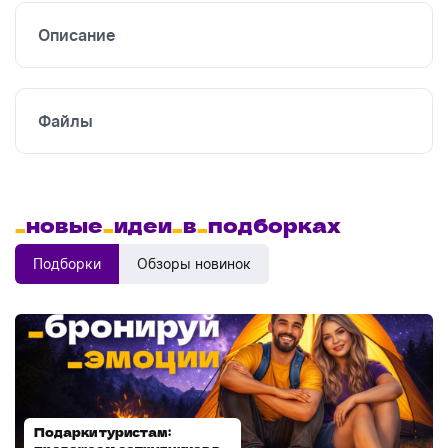
Описание
Файлы
_
новые
_
идеи
_
в
_
подборках
Подборки
Обзоры новинок
Подарки туристам:
Диспенсеры для мыла: