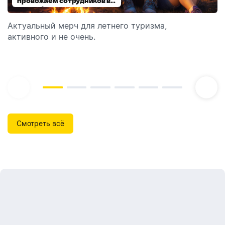
провожаем сотрудников в
выбираем модель
отпуск!
Актуальный мерч для летнего туризма,
Обзор автоматических диспенсеров для мыла,
активного и не очень.
которые идеально подходят для брендирования.
Смотреть всё