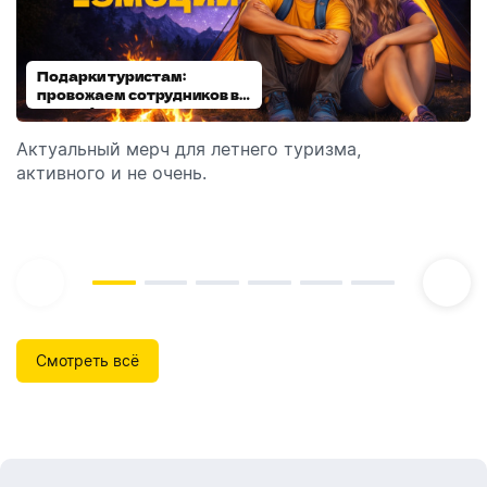
Подарки туристам:
Диспенсеры для мыла:
провожаем сотрудников в
выбираем модель
отпуск!
Актуальный мерч для летнего туризма,
Обзор автоматических диспенсеров для мыла,
активного и не очень.
которые идеально подходят для брендирования.
Смотреть всё