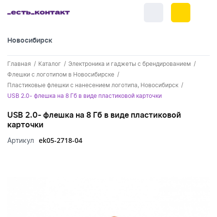
Новосибирск
+7 (383) 255-55-05
Главная
Каталог
Электроника и гаджеты с брендированием
Новинки
Флешки с логотипом в Новосибирске
Пластиковые флешки с нанесением логотипа, Новосибирск
Обратный звонок
Новинки одежды
Праздники
USB 2.0- флешка на 8 Гб в виде пластиковой карточки
Контакты
Новинки ручек
USB 2.0- флешка на 8 Гб в виде пластиковой
23 февраля
Одежда
карточки
Каталог
Новинки Электроники
8 марта
Одежда - новинки
ek05-2718-04
Артикул
Ручки
Портфолио
Новинки посуды
День влюбленных - 14 февраля
Футболки
Ручки - новинки
Нанесение логотипа
Электроника
Новинки для отдыха
Мужские футболки
Пластиковые ручки
Поло
Подборки и обзоры новинок
Электроника - новинки
Посуда и Кухня
Новинки для дома
Женские футболки
Металлические ручки
Мужское поло
Кепки и бейсболки
Спецпредложения
Аккумуляторы
Посуда и кухня новинки
Новинки ежедневников и блокнотов
Отдых