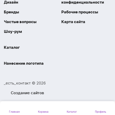
Дизайн
конфиденциальности
Бренды
Рабочие процессы
Частые вопросы
Карта сайта
Шоу-рум
Каталог
Праздники
Упаковка
Нанесение логотипа
Электроника
Новинки
Наше производство
УФ печать
Отдых
Одежда
_есть_контакт © 2026
Шелкография
UV DTF
Спорт
Ручки
Создание сайтов
Лазерная гравировка
Термоперенос
Ежедневники и блокноты
Посуда и Кухня
Тиснение
Вышивка
Главная
Корзина
Каталог
Профиль
Личные аксессуары
Вкусные подарки