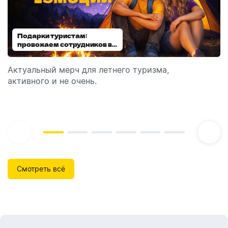
Подарки туристам:
Диспенсеры для мыла:
провожаем сотрудников в
выбираем модель
отпуск!
Актуальный мерч для летнего туризма,
Обзор автоматических диспенсеров для мыла,
активного и не очень.
которые идеально подходят для брендирования.
Смотреть всё