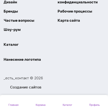
Дизайн
конфиденциальности
Бренды
Рабочие процессы
Частые вопросы
Карта сайта
Шоу-рум
Каталог
Праздники
Упаковка
Нанесение логотипа
Электроника
Новинки
Наше производство
УФ печать
Отдых
Одежда
_есть_контакт © 2026
Шелкография
UV DTF
Спорт
Ручки
Создание сайтов
Лазерная гравировка
Термоперенос
Ежедневники и блокноты
Посуда и Кухня
Тиснение
Вышивка
Главная
Корзина
Каталог
Профиль
Личные аксессуары
Вкусные подарки