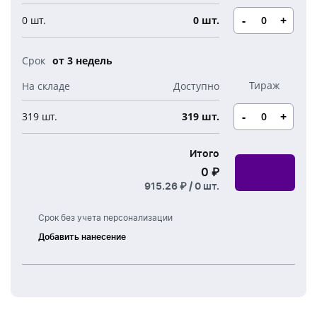
Новогодние свечи
Наборы для творчества
Канцелярия
-
+
0 шт.
0 шт.
Новогодние сладости
Бутылки детские
Стикеры
от 3 недель
Вязанная одежда
Детские наборы и подарки
Новогодняя упаковка
Мерч Союзмультфильм
-
+
319 шт.
319 шт.
Новогодняя посуда
Итого
0 ₽
915.26 ₽ /
0
шт.
Срок без учета персонализации
Добавить нанесение
Тампонная
печать
УФ
печать