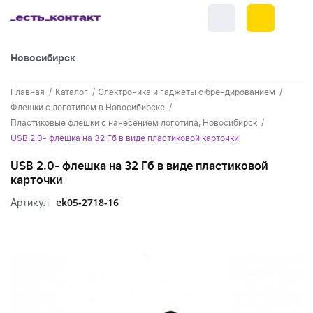
Новосибирск
+7 (383) 255-55-05
Главная
Каталог
Электроника и гаджеты с брендированием
Новинки
Флешки с логотипом в Новосибирске
Пластиковые флешки с нанесением логотипа, Новосибирск
Обратный звонок
Новинки одежды
Праздники
USB 2.0- флешка на 32 Гб в виде пластиковой карточки
Контакты
Новинки ручек
USB 2.0- флешка на 32 Гб в виде пластиковой
23 февраля
Одежда
карточки
Каталог
Новинки Электроники
8 марта
Одежда - новинки
ek05-2718-16
Артикул
Ручки
Портфолио
Новинки посуды
День влюбленных - 14 февраля
Футболки
Ручки - новинки
Нанесение логотипа
Электроника
Новинки для отдыха
Мужские футболки
Пластиковые ручки
Поло
Подборки и обзоры новинок
Электроника - новинки
Посуда и Кухня
Новинки для дома
Женские футболки
Металлические ручки
Мужское поло
Кепки и бейсболки
Спецпредложения
Аккумуляторы
Посуда и кухня новинки
Новинки ежедневников и блокнотов
Отдых