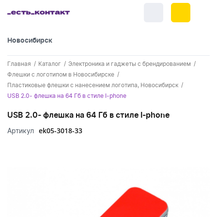
Новосибирск
+7 (383) 255-55-05
Главная
Каталог
Электроника и гаджеты с брендированием
Новинки
Флешки с логотипом в Новосибирске
Пластиковые флешки с нанесением логотипа, Новосибирск
Обратный звонок
Новинки одежды
Праздники
USB 2.0- флешка на 64 Гб в стиле I-phone
Контакты
Новинки ручек
USB 2.0- флешка на 64 Гб в стиле I-phone
23 февраля
Одежда
Каталог
ek05-3018-33
Артикул
Новинки Электроники
8 марта
Одежда - новинки
Ручки
Портфолио
Новинки посуды
День влюбленных - 14 февраля
Футболки
Ручки - новинки
Нанесение логотипа
Электроника
Новинки для отдыха
Мужские футболки
Пластиковые ручки
Поло
Подборки и обзоры новинок
Электроника - новинки
Посуда и Кухня
Новинки для дома
Женские футболки
Металлические ручки
Мужское поло
Кепки и бейсболки
Спецпредложения
Аккумуляторы
Посуда и кухня новинки
Новинки ежедневников и блокнотов
Отдых