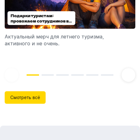
Подарки туристам:
Диспенсеры для мыла:
провожаем сотрудников в
выбираем модель
отпуск!
Актуальный мерч для летнего туризма,
Обзор автоматических диспенсеров для мыла,
активного и не очень.
которые идеально подходят для брендирования.
Смотреть всё