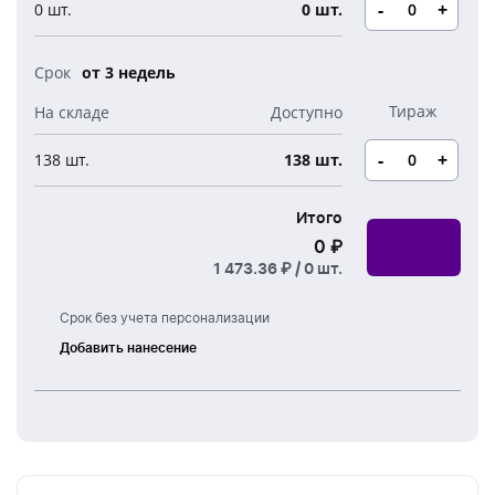
Новогодние свечи
-
+
0 шт.
0 шт.
Наборы для творчества
Канцелярия
Новогодние сладости
Бутылки детские
от 3 недель
Стикеры
Вязанная одежда
Детские наборы и подарки
Новогодняя упаковка
-
+
138 шт.
138 шт.
Мерч Союзмультфильм
Новогодняя посуда
Итого
0 ₽
1 473.36 ₽ /
0
шт.
Срок без учета персонализации
Добавить нанесение
Тампонная
печать
УФ
печать