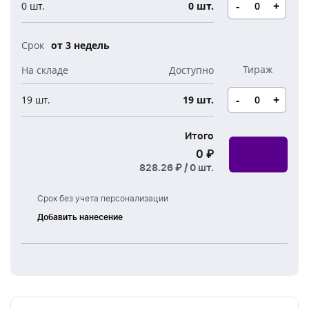
Новогодние свечи
-
+
0 шт.
0 шт.
Наборы для творчества
Канцелярия
Новогодние сладости
Бутылки детские
от 3 недель
Стикеры
Вязанная одежда
Детские наборы и подарки
Новогодняя упаковка
-
+
19 шт.
19 шт.
Мерч Союзмультфильм
Новогодняя посуда
Итого
0 ₽
828.26 ₽ /
0
шт.
Срок без учета персонализации
Добавить нанесение
Тампонная
печать
УФ
печать