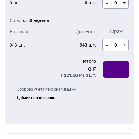
Новогодние свечи
-
+
0 шт.
0 шт.
Наборы для творчества
Канцелярия
Новогодние сладости
Бутылки детские
от 3 недель
Стикеры
Вязанная одежда
Детские наборы и подарки
Новогодняя упаковка
-
+
943 шт.
943 шт.
Мерч Союзмультфильм
Новогодняя посуда
Итого
0 ₽
1 321.46 ₽ /
0
шт.
Срок без учета персонализации
Добавить нанесение
Тампонная
печать
УФ
печать