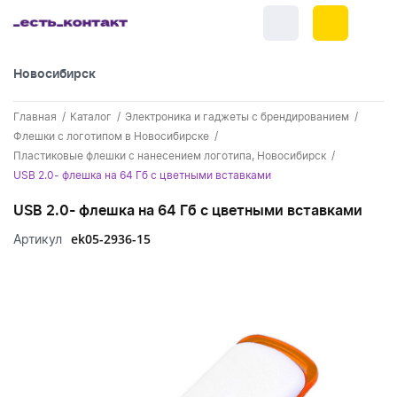
Новосибирск
+7 (383) 255-55-05
Главная
Каталог
Электроника и гаджеты с брендированием
Новинки
Флешки с логотипом в Новосибирске
Пластиковые флешки с нанесением логотипа, Новосибирск
Обратный звонок
Новинки одежды
Праздники
USB 2.0- флешка на 64 Гб с цветными вставками
Контакты
Новинки ручек
USB 2.0- флешка на 64 Гб с цветными вставками
23 февраля
Одежда
Каталог
ek05-2936-15
Артикул
Новинки Электроники
8 марта
Одежда - новинки
Ручки
Портфолио
Новинки посуды
День влюбленных - 14 февраля
Футболки
Ручки - новинки
Нанесение логотипа
Электроника
Новинки для отдыха
Мужские футболки
Пластиковые ручки
Поло
Подборки и обзоры новинок
Электроника - новинки
Посуда и Кухня
Новинки для дома
Женские футболки
Металлические ручки
Мужское поло
Кепки и бейсболки
Спецпредложения
Аккумуляторы
Посуда и кухня новинки
Новинки ежедневников и блокнотов
Отдых