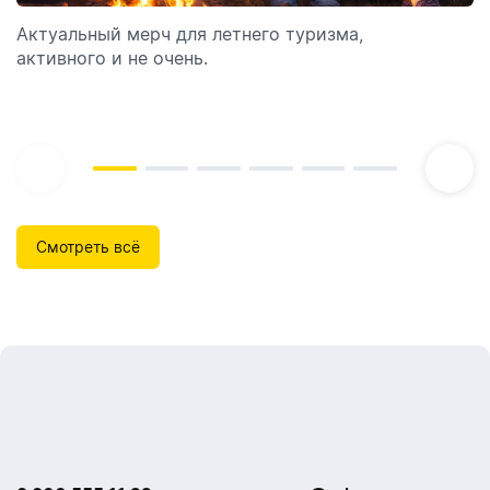
Актуальный мерч для летнего туризма,
Обзор автоматических диспенсеров для мыла,
активного и не очень.
которые идеально подходят для брендирования.
Смотреть всё