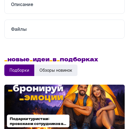
Описание
Файлы
_
новые
_
идеи
_
в
_
подборках
Подборки
Обзоры новинок
Подарки туристам:
Диспенсеры для мыла:
провожаем сотрудников в
выбираем модель
отпуск!