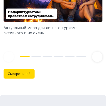
Подарки туристам:
Диспенсеры для мыла:
провожаем сотрудников в
выбираем модель
отпуск!
Актуальный мерч для летнего туризма,
Обзор автоматических диспенсеров для мыла,
активного и не очень.
которые идеально подходят для брендирования.
Смотреть всё