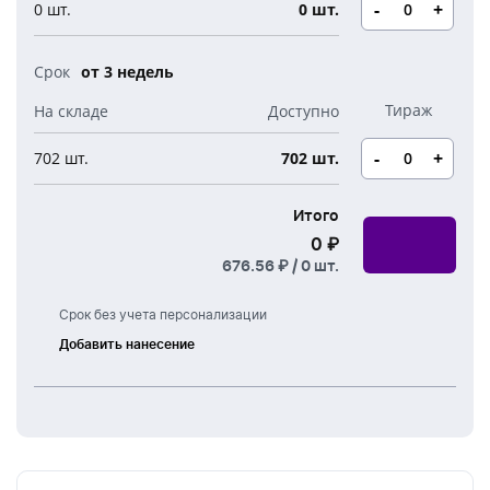
Новогодние свечи
-
+
0 шт.
0 шт.
Наборы для творчества
Канцелярия
Новогодние сладости
Бутылки детские
от 3 недель
Стикеры
Вязанная одежда
Детские наборы и подарки
Новогодняя упаковка
-
+
702 шт.
702 шт.
Мерч Союзмультфильм
Новогодняя посуда
Итого
0 ₽
676.56 ₽ /
0
шт.
Срок без учета персонализации
Добавить нанесение
Тампонная
печать
УФ
печать