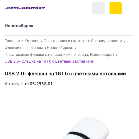
Новосибирск
+7 (383) 255-55-05
Главная
Каталог
Электроника и гаджеты с брендированием
Новинки
Флешки с логотипом в Новосибирске
Пластиковые флешки с нанесением логотипа, Новосибирск
Обратный звонок
Новинки одежды
Праздники
USB 2.0- флешка на 16 Гб с цветными вставками
Контакты
Новинки ручек
USB 2.0- флешка на 16 Гб с цветными вставками
23 февраля
Одежда
Каталог
ek05-2936-01
Артикул
Новинки Электроники
8 марта
Одежда - новинки
Ручки
Портфолио
Новинки посуды
День влюбленных - 14 февраля
Футболки
Ручки - новинки
Нанесение логотипа
Электроника
Новинки для отдыха
Мужские футболки
Пластиковые ручки
Поло
Подборки и обзоры новинок
Электроника - новинки
Посуда и Кухня
Новинки для дома
Женские футболки
Металлические ручки
Мужское поло
Кепки и бейсболки
Спецпредложения
Аккумуляторы
Посуда и кухня новинки
Новинки ежедневников и блокнотов
Отдых