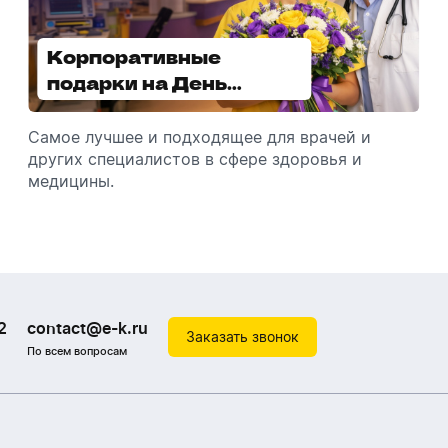
предварительног
Корпоративные
Увлажнители воздуха -
подарки на День
отличный подарок
медицинского
зимой
работника
Самое лучшее и подходящее для врачей и
Разбираемся, как подарить увлажнитель
других специалистов в сфере здоровья и
воздуха, чтобы он идеально подошел к
медицины.
помещению.
2
contact@e-k.ru
Заказать звонок
По всем вопросам