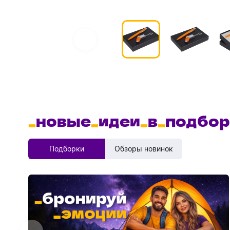
_
новые
_
идеи
_
в
_
подбор
Подборки
Обзоры новинок