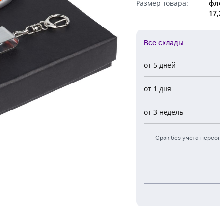
Размер товара:
фле
Обратный звонок
17,
Все склады
от 5 дней
Все склады
от 1 дня
Центральный
Новосибирск
от 3 недель
Европа
Срок без учета персо