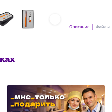
Описание
Файлы
3322_23.pdf
Скачать файл
7510_7.pdf
ках
Скачать файл
4437_3.pdf
Скачать файл
Наша компания о
в характеристики