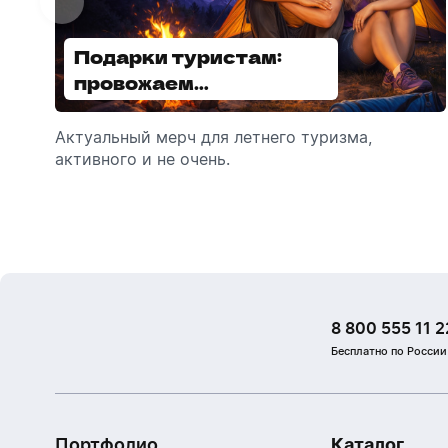
Подарки туристам:
Диспенсеры для мыла:
провожаем
выбираем модель
сотрудников в отпуск!
Актуальный мерч для летнего туризма,
Обзор автоматических диспенсеров для
активного и не очень.
мыла, которые идеально подходят для
брендирования.
8 800 555 11 2
Бесплатно по России
Портфолио
Каталог