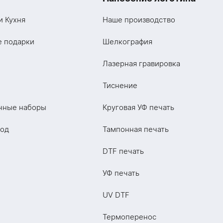
и Кухня
Наше производство
е подарки
Шелкография
Лазерная гравировка
Тиснение
чные наборы
Круговая УФ печать
год
Тампонная печать
DTF печать
УФ печать
UV DTF
Термоперенос