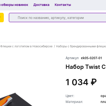
 обзоры новинок
Доставка
Контакты
г
Бренды
Флешки с логотипом в Новосибирске
Наборы с брендированными флешк
Частые вопросы
ek05-0207-01
Артикул
Шоу-рум
Набор Twist C
О компании
Вакансии
1 034 ₽
Доставка
Цвет:
ор
+7 (383) 255-55-05
Материал:
пл