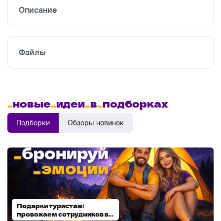
Описание
Файлы
_
новые
_
идеи
_
в
_
подборках
Подборки
Обзоры новинок
Подарки туристам:
Диспенсеры для мыла:
провожаем сотрудников в
выбираем модель