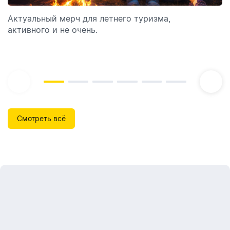
отпуск!
Актуальный мерч для летнего туризма,
Обзор автоматических диспенсеров для мыла,
активного и не очень.
которые идеально подходят для брендирования.
Смотреть всё