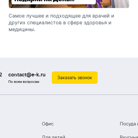
медицинского
зимой
работника
Самое лучшее и подходящее для врачей и
Разбираемся, как подарить увлажнитель
других специалистов в сфере здоровья и
воздуха, чтобы он идеально подошел к
медицины.
помещению.
2
contact@e-k.ru
Заказать звонок
По всем вопросам
Офис
Посуда 
Для детей
Вкусны