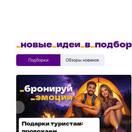
_
новые
_
идеи
_
в
_
подбор
Подборки
Обзоры новинок
Подарки туристам:
Диспенсеры для мыла:
провожаем
выбираем модель