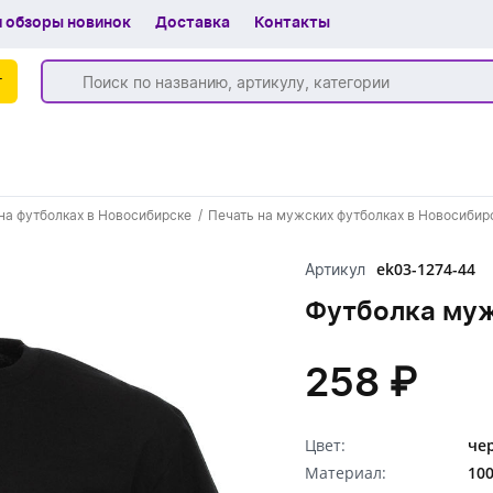
 обзоры новинок
Доставка
Контакты
г
Бренды
на футболках в Новосибирске
Печать на мужских футболках в Новосибир
Частые вопросы
ek03-1274-44
Артикул
Шоу-рум
Футболка муж
О компании
Вакансии
258 ₽
Доставка
Цвет:
че
+7 (383) 255-55-05
Материал:
100