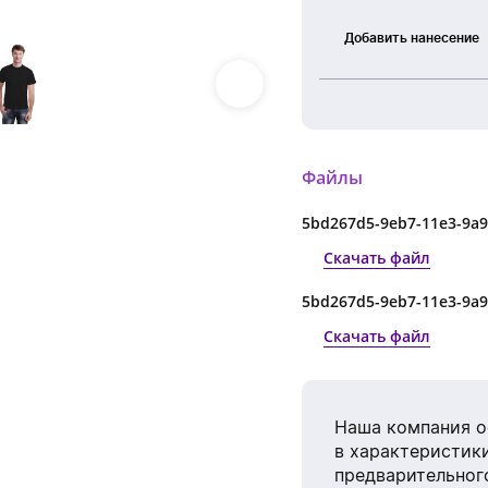
Добавить нанесение
Шелкография
Термоперенос
Файлы
Вышивка
5bd267d5-9eb7-11e3-9a9
Скачать файл
5bd267d5-9eb7-11e3-9a9
Скачать файл
Наша компания о
в характеристики
предварительног