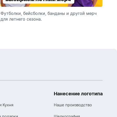
зонты
Футболки, бейсболки, банданы и другой мерч
Выбираем зонты для корпоративного
Пр
для летнего сезона.
подарка: разбираем разновидности и важные
ме
технические характеристики.
Нанесение логотипа
и Кухня
Наше производство
е подарки
Шелкография