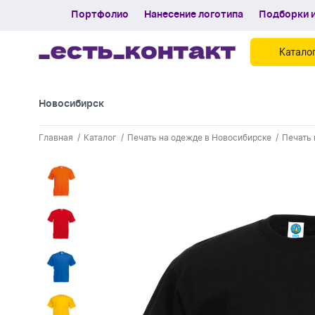
Портфолио
Нанесение логотипа
Подборки и
Катало
Новосибирск
Контакты
Главная
Каталог
Печать на одежде в Новосибирске
Печать 
Каталог
Портфолио
Нанесение логотипа
Подборки и обзоры новинок
Спецпредложения
Блог