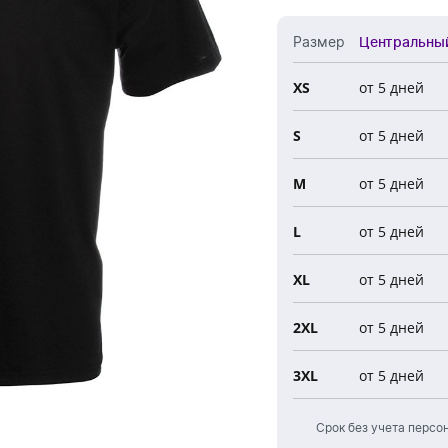
Обратный звонок
Размер
Центральны
XS
от 5 дней
Все 
S
от 5 дней
Цент
Ново
M
от 5 дней
Евро
L
от 5 дней
XL
от 5 дней
2XL
от 5 дней
3XL
от 5 дней
Срок без учета персо