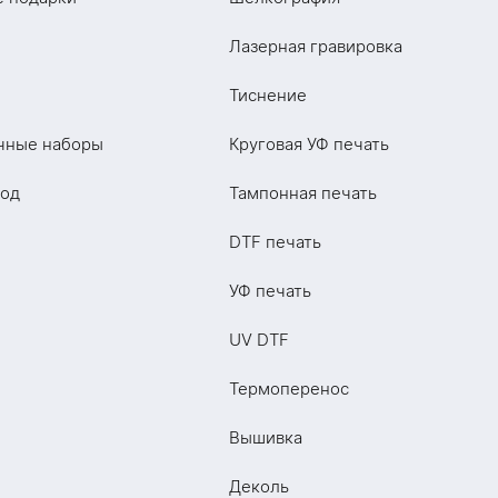
Лазерная гравировка
Тиснение
чные наборы
Круговая УФ печать
год
Тампонная печать
DTF печать
УФ печать
UV DTF
Термоперенос
Вышивка
Деколь