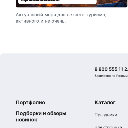
сотрудников в отпуск!
Актуальный мерч для летнего туризма,
Обзор автоматических диспенсеров для
активного и не очень.
мыла, которые идеально подходят для
брендирования.
8 800 555 11 2
Бесплатно по России
Портфолио
Каталог
Подборки и обзоры
Праздники
новинок
Электроника