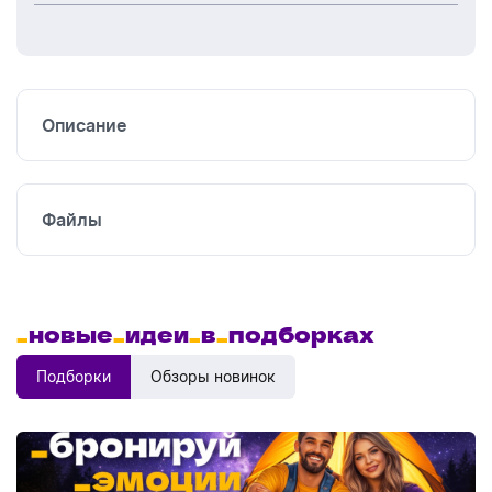
Шелкография
Термоперенос
Вышивка
Описание
Файлы
_
новые
_
идеи
_
в
_
подборках
Подборки
Обзоры новинок