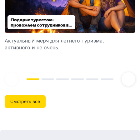
Подарки туристам:
Диспенсеры для мыла:
провожаем сотрудников в
выбираем модель
отпуск!
Актуальный мерч для летнего туризма,
Обзор автоматических диспенсеров для мыла,
активного и не очень.
которые идеально подходят для брендирования.
Смотреть всё