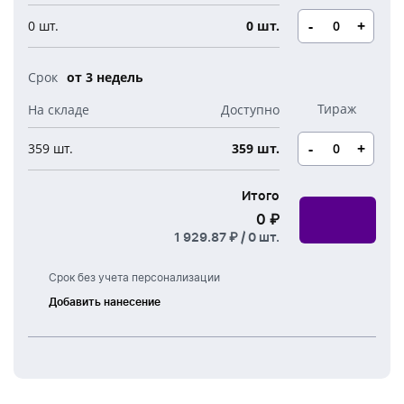
Новогодние свечи
Наборы для творчества
Канцелярия
-
+
0 шт.
0 шт.
Новогодние сладости
Бутылки детские
Стикеры
от 3 недель
Вязанная одежда
Детские наборы и подарки
Новогодняя упаковка
Мерч Союзмультфильм
-
+
359 шт.
359 шт.
Новогодняя посуда
Итого
0 ₽
1 929.87 ₽ /
0
шт.
Срок без учета персонализации
Добавить нанесение
Лазерная
гравировка