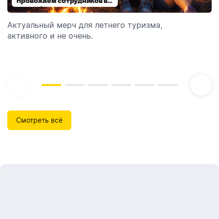
провожаем сотрудников в
выбираем модель
отпуск!
Актуальный мерч для летнего туризма,
Обзор автоматических диспенсеров для мыла,
активного и не очень.
которые идеально подходят для брендирования.
Смотреть всё