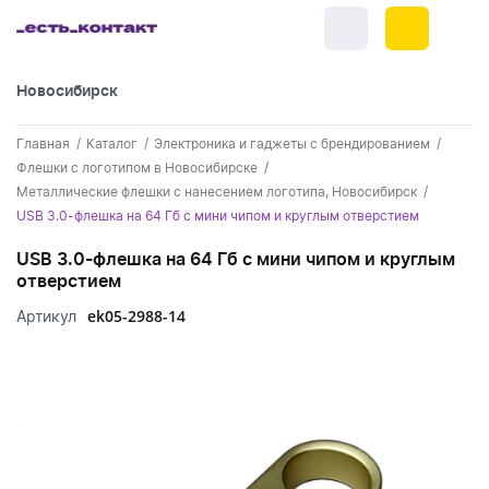
Новосибирск
+7 (383) 255-55-05
Главная
Каталог
Электроника и гаджеты с брендированием
Новинки
Флешки с логотипом в Новосибирске
Металлические флешки с нанесением логотипа, Новосибирск
Обратный звонок
Новинки одежды
Праздники
USB 3.0-флешка на 64 Гб с мини чипом и круглым отверстием
Контакты
Новинки ручек
USB 3.0-флешка на 64 Гб с мини чипом и круглым
23 февраля
Одежда
отверстием
Каталог
Новинки Электроники
8 марта
Одежда - новинки
ek05-2988-14
Артикул
Ручки
Портфолио
Новинки посуды
День влюбленных - 14 февраля
Футболки
Ручки - новинки
Нанесение логотипа
Электроника
Новинки для отдыха
Мужские футболки
Пластиковые ручки
Поло
Подборки и обзоры новинок
Электроника - новинки
Посуда и Кухня
Новинки для дома
Женские футболки
Металлические ручки
Мужское поло
Кепки и бейсболки
Спецпредложения
Аккумуляторы
Посуда и кухня новинки
Новинки ежедневников и блокнотов
Отдых