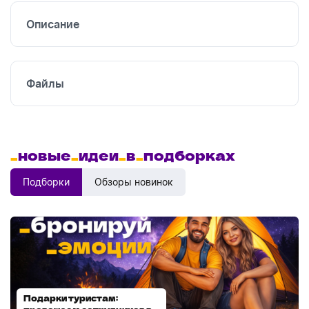
Описание
Файлы
_
новые
_
идеи
_
в
_
подборках
Подборки
Обзоры новинок
Подарки туристам:
Диспенсеры для мыла: